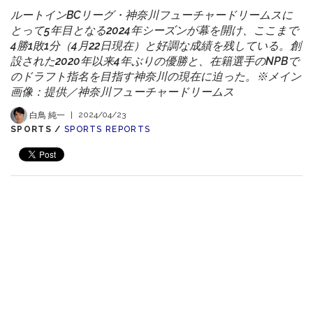
ルートインBCリーグ・神奈川フューチャードリームスに
とって5年目となる2024年シーズンが幕を開け、ここまで
4勝1敗1分（4月22日現在）と好調な成績を残している。創
設された2020年以来4年ぶりの優勝と、在籍選手のNPBで
のドラフト指名を目指す神奈川の現在に迫った。※メイン
画像：提供／神奈川フューチャードリームス
白鳥 純一
|
2024/04/23
SPORTS /
SPORTS REPORTS