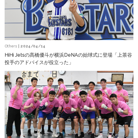
Others
| 2024/04/14
HiHi Jetsの髙橋優斗が横浜DeNAの始球式に登場「上茶谷
投手のアドバイスが役立った」