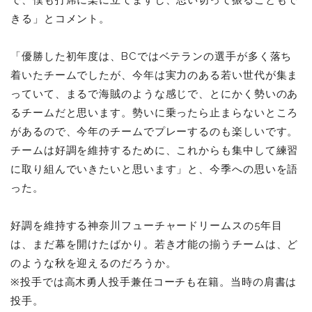
で、僕も打席に楽に立てますし、思い切って振ることもで
きる」とコメント。
「優勝した初年度は、BCではベテランの選手が多く落ち
着いたチームでしたが、今年は実力のある若い世代が集ま
っていて、まるで海賊のような感じで、とにかく勢いのあ
るチームだと思います。勢いに乗ったら止まらないところ
があるので、今年のチームでプレーするのも楽しいです。
チームは好調を維持するために、これからも集中して練習
に取り組んでいきたいと思います」と、今季への思いを語
った。
好調を維持する神奈川フューチャードリームスの5年目
は、まだ幕を開けたばかり。若き才能の揃うチームは、ど
のような秋を迎えるのだろうか。
※投手では高木勇人投手兼任コーチも在籍。当時の肩書は
投手。