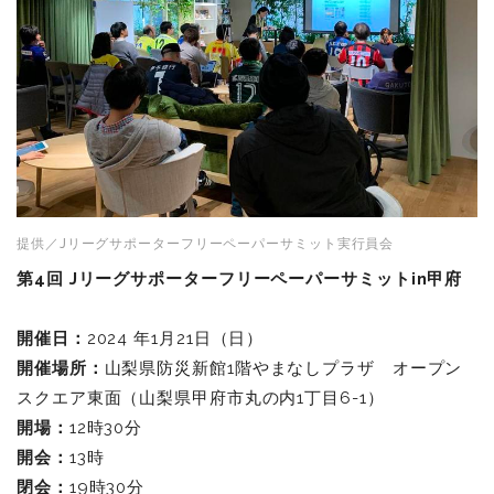
提供／Jリーグサポーターフリーペーパーサミット実行員会
第
4
回
J
リーグサポーターフリーペーパーサミット
in
甲府
開催日：
2024 年1月21日（日）
開催場所：
山梨県防災新館1階やまなしプラザ オープン
スクエア東面（山梨県甲府市丸の内1丁目6-1）
開場：
12時30分
開会：
13時
閉会：
19時30分