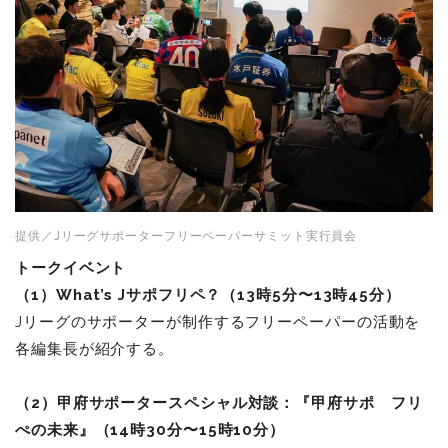
提供／Jリーグサポーターフリーペーパーサミット実行員会
トークイベント
（
1
）
What’s J
サポフリペ？
（
13
時
5
分〜
13
時
45
分）
Jリーグのサポーターが制作するフリーペーパーの活動を
各編集長が紹介する。
（
2）甲府サポータースペシャル対談：『
甲府サポ フリ
ぺの未来
』（
14
時
30
分〜
15
時
10
分）