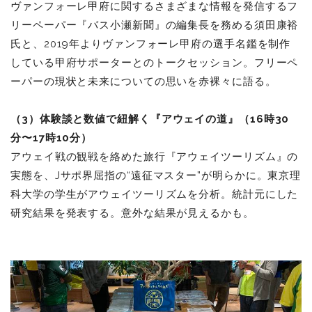
ヴァンフォーレ甲府に関するさまざまな情報を発信するフ
リーペーパー『バス小瀬新聞』の編集長を務める須田康裕
氏と、2019年よりヴァンフォーレ甲府の選手名鑑を制作
している甲府サポーターとのトークセッション。フリーペ
ーパーの現状と未来についての思いを赤裸々に語る。
（
3
）体験談と数値で紐解く『アウェイの道』（
16
時
30
分〜
17
時
10
分）
アウェイ戦の観戦を絡めた旅行『アウェイツーリズム』の
実態を、Jサポ界屈指の“遠征マスター”が明らかに。東京理
科大学の学生がアウェイツーリズムを分析。統計元にした
研究結果を発表する。意外な結果が見えるかも。