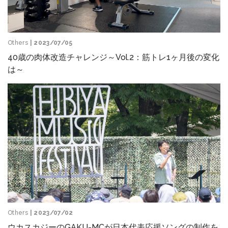
Others
| 2023/07/05
40歳の肉体改造チャレンジ～Vol.2：筋トレ1ヶ月後の変化
は～
Others
| 2023/07/02
ウカスカジーのGAKU-MCが日本代表応援ソングの制作を