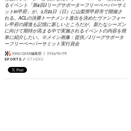
るイベント「第4回Jリーグサポーターフリーペーパーサミ
ットin甲府」が、1月21日（日）に山梨県甲府市で開催さ
れる。ACLの決勝トーナメント進出を決めたヴァンフォー
レ甲府の躍進も記憶に新しいところだが、新たなシーズン
に向けて期待が高まる中で実施されるイベントの内容を簡
単に紹介したい。※メイン画像：提供／Jリーグサポータ
ーフリーペーパーサミット実行員会
KING GEAR編集部
|
2024/01/16
SPORTS /
OTHERS