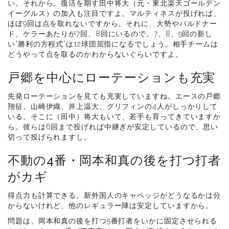
い。それから、復活を期す田中将大（元・東北楽天ゴールデン
イーグルス）の加入も注目ですよ。マルティネスが投げれば、
ほぼ9回は点を取れないですから。それに、大勢やバルドナー
ド、ケラーあたりが7回、8回にいるので。7、8、9回の新し
い“勝利の方程式”は12球団屈指になるでしょう。相手チームは
どうやって点を取るのかわからないぐらいですよ。
戸郷を中心にローテーションも充実
先発ローテーションを見ても充実していますね。エースの戸郷
翔征、山崎伊織、井上温大、グリフィンの4人がしっかりして
いる。そこに（田中）将大もいて、若手も育ってきていますか
ら。彼らは6回まで投げれば中継ぎが安定しているので、思い
切って投げられますし。
不動の4番・岡本和真の後を打つ打者
がカギ
得点力も計算できる。新外国人のキャベッジがどうなるかは分
からないけれど、他のレギュラー陣は安定していますから。
問題は、岡本和真の後を打つ5番打者をいかに固定させられる