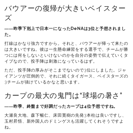
バウアーの復帰が大きいベイスター
ズ
――昨季下剋上で日本一になったDeNAは3位と予想されまし
た。
打線はかなり強力ですから。それと、バウアーが帰って来たの
は大きいですね。彼は一生懸命練習をする選手で、チームが勝
つには何をしないといけないのかを自分の姿勢で伝えていくタ
イプなので、投手陣は刺激になっているはず。
ただ、投手陣の厚みがそこまでないので3位にしました。ジャ
イアンツが圧倒的で、それに続くタイガース、ベイスターズの
3チームが抜けているかなと思います。
カープの最大の鬼門は“球場の暑さ”
――昨季、終盤まで好調だったカープは4位予想ですね。
大瀬良大地、森下暢仁、床田寛樹の先発3本柱は良いですし、
玉村昇悟、新外国人のドミンゲスも活躍してくれそうですよ
ね。