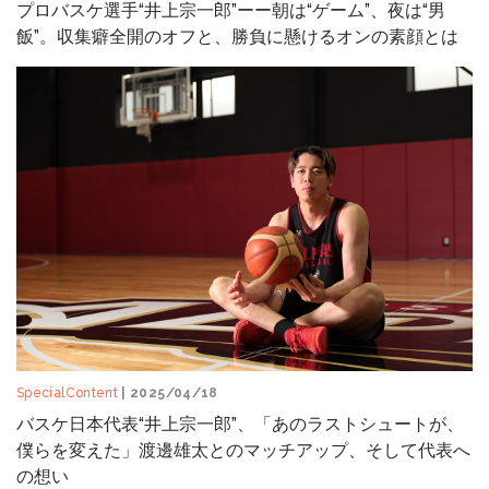
プロバスケ選手“井上宗一郎”ーー朝は“ゲーム”、夜は“男
飯”。収集癖全開のオフと、勝負に懸けるオンの素顔とは
SpecialContent
| 2025/04/18
バスケ日本代表“井上宗一郎”、「あのラストシュートが、
僕らを変えた」渡邊雄太とのマッチアップ、そして代表へ
の想い