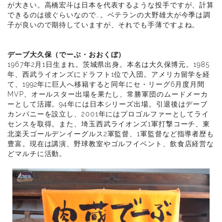
が大きい。高橋宏斗は日本を代表するような投手ですが、計算
できるのは彼ぐらいなので…。ベテランの大野雄大が今季は調
子が良いので期待していますが、それでも手薄ですよね。
デーブ大久保（でーぶ・おおくぼ）
1967年2月1日生まれ。茨城県出身。本名は大久保博元。1985
年、西武ライオンズにドラフト1位で入団。アメリカ留学を経
て、1992年に巨人へ移籍すると同年にセ・リーグ6月度月間
MVP、オールスター出場を果たし、常勝軍団のムードメーカ
ーとして活躍。94年には日本シリーズ出場。引退後はデーブ
カンパニーを設立し、2001年にはプロゴルファーとしてライ
センスを取得。また、埼玉西武ライオンズ1軍打撃コーチ、東
北楽天ゴールデンイーグルス2軍監督、1軍監督など指導者歴も
豊富。現在は講演、野球教室やゴルフイベント、飲食店経営な
どマルチに活動。