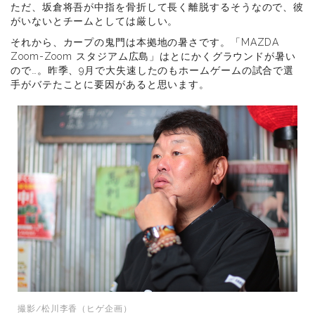
ただ、坂倉将吾が中指を骨折して長く離脱するそうなので、彼
がいないとチームとしては厳しい。
それから、カープの鬼門は本拠地の暑さです。「MAZDA
Zoom-Zoom スタジアム広島」はとにかくグラウンドが暑い
ので…。昨季、9月で大失速したのもホームゲームの試合で選
手がバテたことに要因があると思います。
撮影/松川李香（ヒゲ企画）