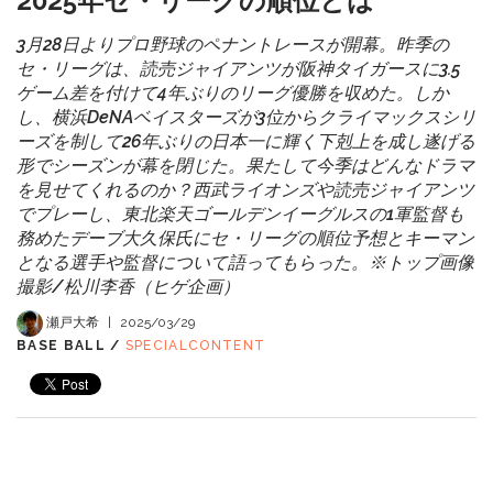
2025年セ・リーグの順位とは
3月28日よりプロ野球のペナントレースが開幕。昨季の
セ・リーグは、読売ジャイアンツが阪神タイガースに3.5
ゲーム差を付けて4年ぶりのリーグ優勝を収めた。しか
し、横浜DeNAベイスターズが3位からクライマックスシリ
ーズを制して26年ぶりの日本一に輝く下剋上を成し遂げる
形でシーズンが幕を閉じた。果たして今季はどんなドラマ
を見せてくれるのか？西武ライオンズや読売ジャイアンツ
でプレーし、東北楽天ゴールデンイーグルスの1軍監督も
務めたデーブ大久保氏にセ・リーグの順位予想とキーマン
となる選手や監督について語ってもらった。※トップ画像
撮影/松川李香（ヒゲ企画）
瀬戸大希
|
2025/03/29
BASE BALL /
SPECIALCONTENT