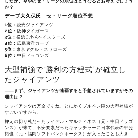
したが、今季のセ・リーグの順位はどうなるとお考えでしょう
か？
デーブ大久保氏 セ・リーグ順位予想
1位：
読売ジャイアンツ
2位：
阪神タイガース
3位：
横浜DeNAベイスターズ
4位：
広島東洋カープ
5位：
東京ヤクルトスワローズ
6位：
中日ドラゴンズ
大型補強で“勝利の方程式”が確立し
たジャイアンツ
――まず、ジャイアンツが連覇すると予想されていますがその
理由は？
ジャイアンツは万全ですね。とにかくブルペン陣の大型補強が
すごいですから。
抑えの切り札だったライデル・マルティネス（元・中日ドラゴ
ンズ）が来て、不安要素だったキャッチャーに日本代表の甲斐
拓也（元・福岡ソフトバンクホークス）が入ったことも大き