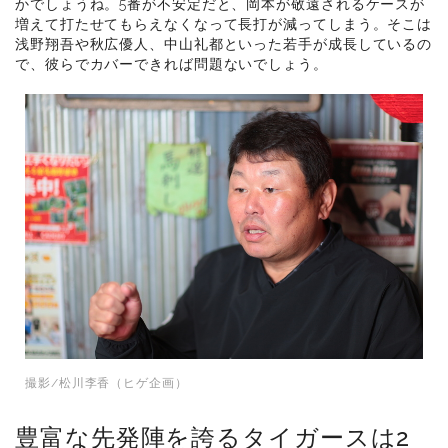
かでしょうね。5番が不安定だと、岡本が敬遠されるケースが
増えて打たせてもらえなくなって長打が減ってしまう。そこは
浅野翔吾や秋広優人、中山礼都といった若手が成長しているの
で、彼らでカバーできれば問題ないでしょう。
撮影/松川李香（ヒゲ企画）
豊富な先発陣を誇るタイガースは2