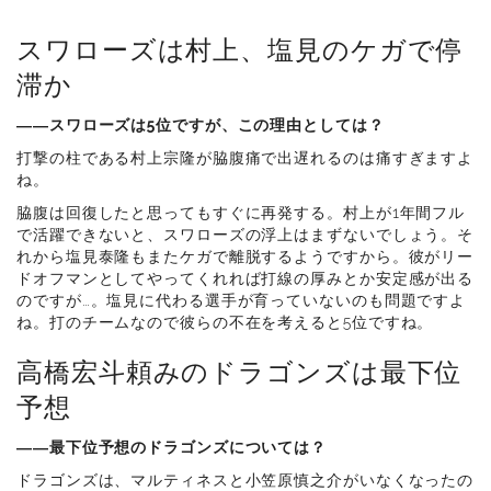
スワローズは村上、塩見のケガで停
滞か
――スワローズは5位ですが、この理由としては？
打撃の柱である村上宗隆が脇腹痛で出遅れるのは痛すぎますよ
ね。
脇腹は回復したと思ってもすぐに再発する。村上が1年間フル
で活躍できないと、スワローズの浮上はまずないでしょう。そ
れから塩見泰隆もまたケガで離脱するようですから。彼がリー
ドオフマンとしてやってくれれば打線の厚みとか安定感が出る
のですが…。塩見に代わる選手が育っていないのも問題ですよ
ね。打のチームなので彼らの不在を考えると5位ですね。
高橋宏斗頼みのドラゴンズは最下位
予想
――最下位予想のドラゴンズについては？
ドラゴンズは、マルティネスと小笠原慎之介がいなくなったの