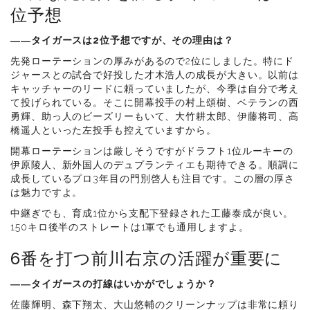
位予想
――タイガースは
2
位予想ですが、その理由は？
先発ローテーションの厚みがあるので2位にしました。特にド
ジャースとの試合で好投した才木浩人の成長が大きい。以前は
キャッチャーのリードに頼っていましたが、今季は自分で考え
て投げられている。そこに開幕投手の村上頌樹、ベテランの西
勇輝、助っ人のビーズリーもいて、大竹耕太郎、伊藤将司、高
橋遥人といった左投手も控えていますから。
開幕ローテーションは厳しそうですがドラフト1位ルーキーの
伊原陵人、新外国人のデュプランティエも期待できる。順調に
成長しているプロ3年目の門別啓人も注目です。この層の厚さ
は魅力ですよ。
中継ぎでも、育成1位から支配下登録された工藤泰成が良い。
150キロ後半のストレートは1軍でも通用しますよ。
6番を打つ前川右京の活躍が重要に
――タイガースの打線はいかがでしょうか？
佐藤輝明、森下翔太、大山悠輔のクリーンナップは非常に頼り