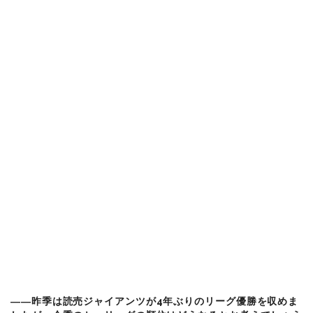
――昨季は読売ジャイアンツが4年ぶりのリーグ優勝を収めま