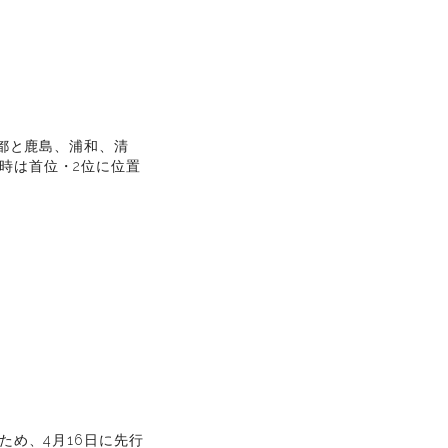
京都と鹿島、浦和、清
時は首位・2位に位置
。
ため、4月16日に先行