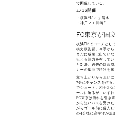
で開催している。
4/16開催
・横浜FM 2-3 清水
・神戸 2-1 川崎F
FC東京が国
横浜FMでコーチとし
橋力蔵監督。今季から
まだに成果は出ていな
狙える戦力を有してい
と対決。過去の対戦成
カーの聖地で勝利を奪
立ち上がりから互いに
7分にチャンスを作る
でシュート。相手GK
ールに迫るが、いずれ
FC東京は流れを引き
から短いパスを受けた
がらゴール前に侵入し
の4分後に高宇洋が追