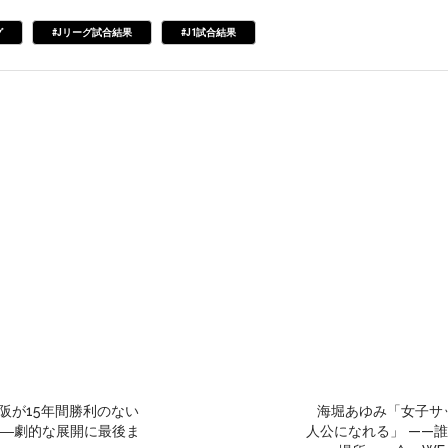
グ
#Jリーグ試合結果
#J1試合結果
大阪が15年間勝利のない
海堀あゆみ「女子サ
―劇的な展開に最後ま
人公になれる」 ——