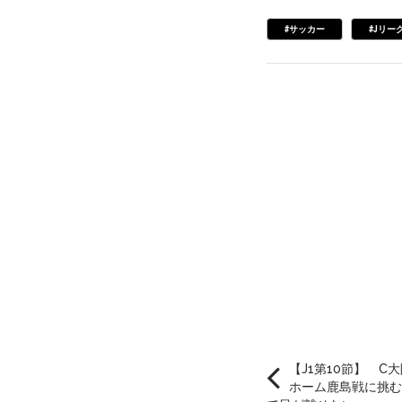
#サッカー
#Jリー
【J1第10節】 C
ホーム鹿島戦に挑む