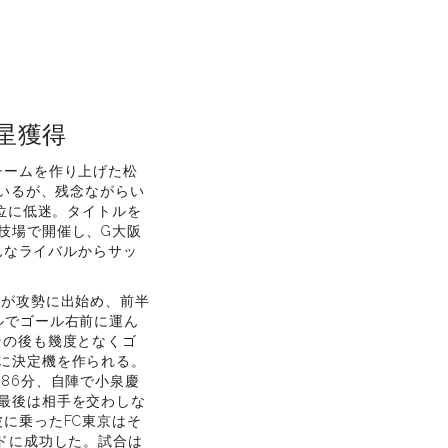
星獲得
チームを作り上げた松
でいるが、残念ながらい
位に低迷。タイトルを
技場で開催し、G大阪
んなライバルからサッ
京が攻勢に出始め、前半
ルでゴール右前に運ん
その後も幾度となくゴ
に決定機を作られる。
86分、自陣で小泉慶
最後は相手を交わしな
に乗ったFC東京はそ
ドに成功した。試合は