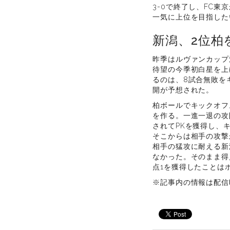
3-0で終了し、FC
一気に上位を目指した
新潟、2位柏
昨季はルヴァンカップ
待望の今季初白星を上
るのは、8試合無敗を
開が予想された。
柏ボールでキックオフ
を作る。一進一退の攻
されてPKを獲得し、
そこからは相手の攻撃
相手の猛攻に耐える新
なかった。そのまま得
点1を獲得したことは
※記事内の情報は配信