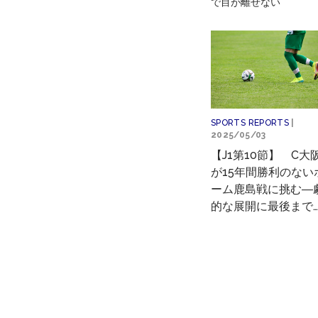
で目が離せない
SPORTS REPORTS
|
2025/05/03
【J1第10節】 C大
が15年間勝利のない
ーム鹿島戦に挑む―
的な展開に最後まで
が離せない