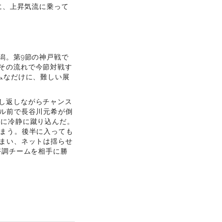
に、上昇気流に乗って
潟。第9節の神戸戦で
その流れで今節対戦す
ムなだけに、難しい展
し返しながらチャンス
ール前で長谷川元希が倒
上に冷静に蹴り込んだ。
しまう。後半に入っても
しまい、ネットは揺らせ
好調チームを相手に勝