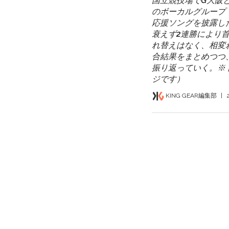
国立競技場でG大阪
のボーカルグループ「Lit
応援ソングを披露し
衰えず2連勝により
れ替えはなく、相変
合結果をまとめつつ、「
振り返っていく。※ト
ジです）
KING GEAR編集部
|