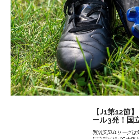
【J1第12節
ール3発！国
明治安田J1リーグは