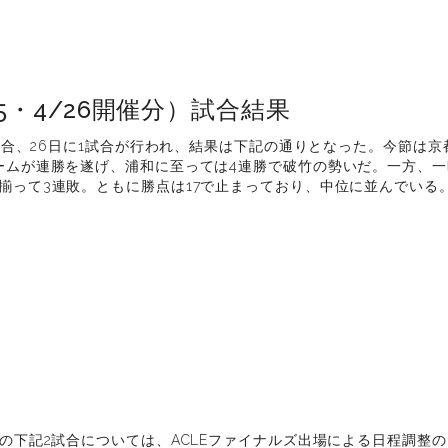
25・4/26開催分）試合結果
に7試合、26日に1試合が行われ、結果は下記の通りとなった。今節は
ームが連勝を遂げ、浦和に至っては4連勝で破竹の勢いだ。一方、一
揃って3連敗。ともに勝点は17で止まっており、中位に並んでいる
Fの下記2試合については、ACLEファイナルズ出場による日程調整の