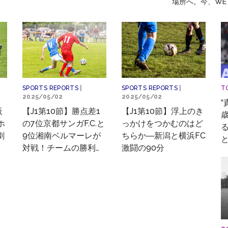
場所へ。今、WE
T
SPORTS REPORTS
|
SPORTS REPORTS
|
2025/05/02
2025/05/02
“
【J1第10節】勝点差1
【J1第10節】浮上のき
阪
の7位京都サンガF.C.と
っかけをつかむのはど
ホ
9位湘南ベルマーレが
ちらか―新潟と横浜FC
劇
対戦！チームの勝利に
激闘の90分
目
最も貢献した選手は