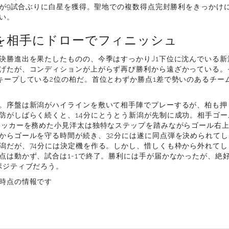
東京が9試合ぶりに白星を獲得。聖地での複数得点完封勝利をきっかけ
い。
を相手にドローでフィニッシュ
決勝進出を果たしたものの、今季はすっかりJ1下位に沈んでいる新
げたが、コンディションが上がらず再び勝利から遠ざかっている。
キープしている2位の柏だ。首位とわずか勝点1差で勢いのあるチー
。序盤は新潟がハイラインを敷いて相手陣でプレーするが、柏も押
防がしばらく続くと、14分にとうとう新潟が先制に成功。相手ゴ
キッカーを務めた小見洋太は独特なステップを踏みながらゴール右
からゴールを守る時間が続き、32分には遂に同点弾を決められて
潟だが、74分には決定機を作る。しかし、惜しくも枠から外れて
点は動かず、試合は1-1で終了。勝利には手が届かなかったが、絶
ポジティブだろう。
時点の情報です