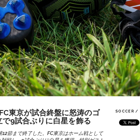
】FC東京が試合終盤に怒涛のゴ
SOCCER /
立で9試合ぶりに白星を飾る
第12節まで終了した。FC東京はホーム戦として