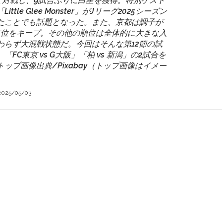
と対戦し、9試合ぶりに白星を獲得。特別ゲスト
tle Glee Monster」がJリーグ2025シーズン
たことでも話題となった。また、京都は調子が
首位をキープ。その他の順位は全体的に大きな入
わらず大混戦状態だ。今回はそんな第12節の試
FC東京 vs G大阪」「柏 vs 新潟」の2試合を
ップ画像出典/Pixabay（トップ画像はイメー
2025/05/03