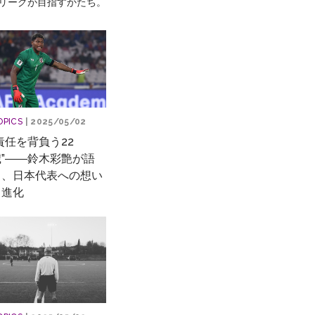
リーグが目指すかたち。
OPICS
| 2025/05/02
責任を背負う22
歳”――鈴木彩艶が語
る、日本代表への想い
と進化