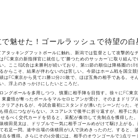
立で魅せた！ゴールラッシュで待望の白
てアタッキングフットボールに触れ、新潟では監督として攻撃的な
はFC東京の新指揮官に就任して“勝つためのサッカー”に取り組ん
い。ここ8試合は未勝利が続いており、第11節の順位は降格圏の18
るからこそ、結果が伴わないのは苦しい。今節はホーム戦を国立競
績はFC東京から見て21勝12分20敗で、ほぼ互角の相手である。そ
い、浮上のきっかけにしたいところだ。
ロングボールを多用しつつ、慎重に相手陣を目指す。徐々にFC東
。東慶悟が奪ったボールをマルセロヒアンが受け、そのままドリブ
にクリアされるが、今試合最初にスタンドが沸いたシーンだった。
も得点につながらない。スコアレスで後半に折り返すが、相手に先
寄せるべく交代カードを切ると、采配が奏功して先制点を獲得した。
俵積田晃太は、ドリブルで一気に相手ゴールめがけて駆け上がる。
て右足一閃。途中出場の俵積田が1人で決めきったのだ。すると、波
加点を獲得。さらにその4分後には、相手のオウンゴールで3点リー