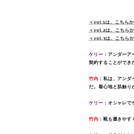
＜vol.1
は、こちらか
＜vol.2
は、こちら
＜vol.3
は、こちら
ケリー
：アンダーア
契約することができ
竹内
：私は、アンダ
だ。
着心地と肌触り
ケリー
：オシャレで
竹内
：靴も履きやす