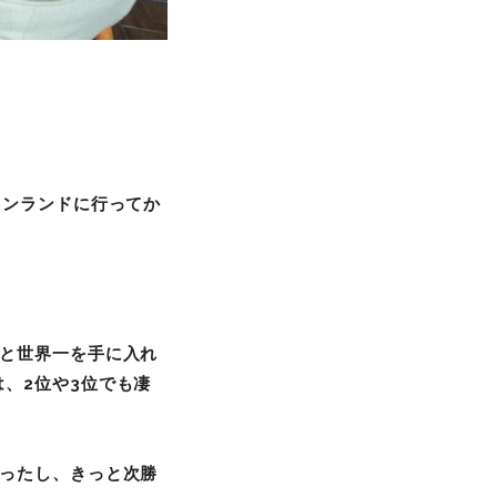
ィンランドに行ってか
と世界一を手に入れ
、2
位や3
位でも凄
ったし、きっと次勝