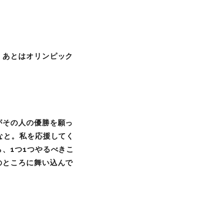
、あとはオリンピック
がその人の優勝を願っ
なと。私を応援してく
、1
つ1
つやるべきこ
のところに舞い込んで