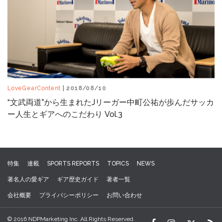
LoveGearContent
| 2018/08/10
“文武両道”から生まれたJリーガー中町公祐が歩んだサッカ
ー人生とギアへのこだわり Vol.3
特集
連載
SPORTS REPORTS
TOPICS
NEWS
著名人の愛ギア
ギア歴史ガイド
著者一覧
会社概要
プライバシーポリシー
お問い合わせ
© 2016 NDPMarketing Inc. All Rights Reserved.