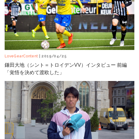
LoveGearContent
| 2019/04/25
鎌田大地（シント＝トロイデンVV）インタビュー 前編
「覚悟を決めて渡欧した」