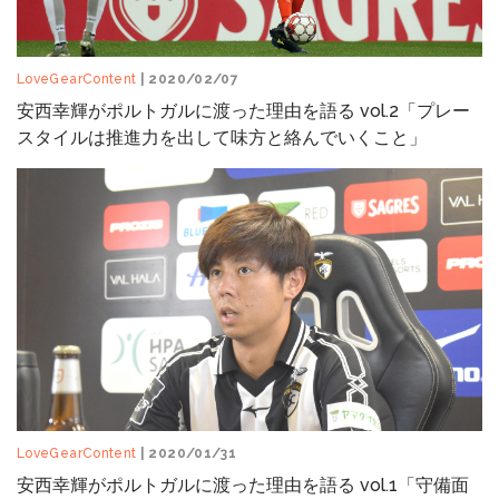
LoveGearContent
| 2020/02/07
安西幸輝がポルトガルに渡った理由を語る vol.2「プレー
スタイルは推進力を出して味方と絡んでいくこと」
LoveGearContent
| 2020/01/31
安西幸輝がポルトガルに渡った理由を語る vol.1「守備面