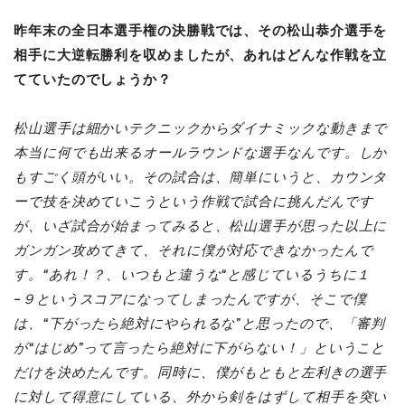
昨年末の全日本選手権の決勝戦では、その松山恭介選手を
相手に大逆転勝利を収めましたが、あれはどんな作戦を立
てていたのでしょうか？
松山選手は細かいテクニックからダイナミックな動きまで
本当に何でも出来るオールラウンドな選手なんです。しか
もすごく頭がいい。その試合は、簡単にいうと、カウンタ
ーで技を決めていこうという作戦で試合に挑んだんです
が、いざ試合が始まってみると、松山選手が思った以上に
ガンガン攻めてきて、それに僕が対応できなかったんで
す。“あれ！？、いつもと違うな“と感じているうちに１
−９というスコアになってしまったんですが、そこで僕
は、“下がったら絶対にやられるな”と思ったので、「審判
が“はじめ”って言ったら絶対に下がらない！」ということ
だけを決めたんです。同時に、僕がもともと左利きの選手
に対して得意にしている、外から剣をはずして相手を突い