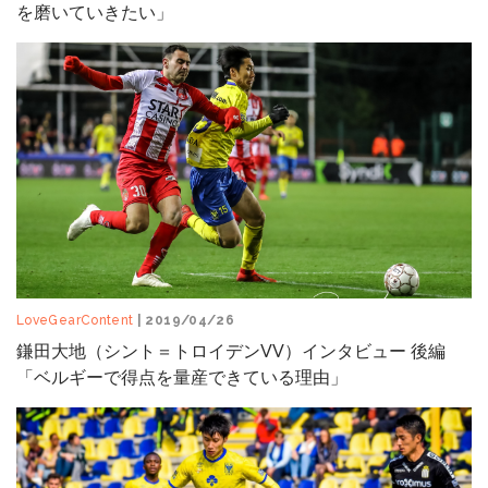
を磨いていきたい」
LoveGearContent
| 2019/04/26
鎌田大地（シント＝トロイデンVV）インタビュー 後編
「ベルギーで得点を量産できている理由」