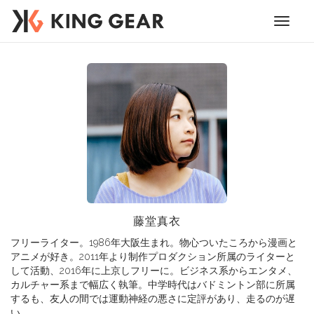
Toggle
navigati
藤堂真衣
フリーライター。1986年大阪生まれ。物心ついたころから漫画と
アニメが好き。2011年より制作プロダクション所属のライターと
して活動、2016年に上京しフリーに。ビジネス系からエンタメ、
カルチャー系まで幅広く執筆。中学時代はバドミントン部に所属
するも、友人の間では運動神経の悪さに定評があり、走るのが遅
い。