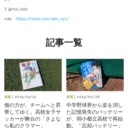
X @mai_todo
note
https://note.com/aim_xyz/
記事一覧
連載
| 2025/03/31
連載
| 2025/02/28
個の力が、チームへと昇
中学野球界から姿を消し
華してゆく。高校女子サ
た記憶喪失のバッテリー
ッカーが舞台の「さよな
が、弱小都立高校で再始
ら私のクラマー」
動。「忘却バッテリー」