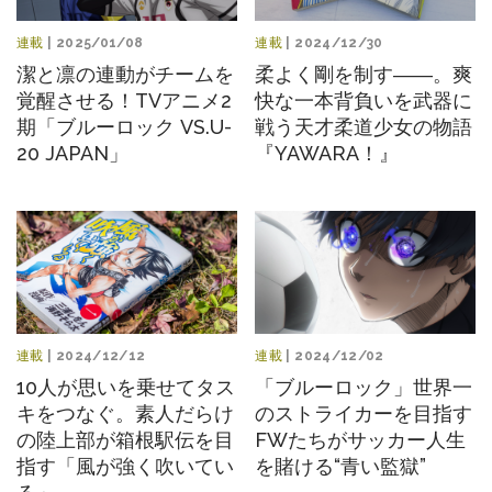
連載
| 2025/01/08
連載
| 2024/12/30
潔と凛の連動がチームを
柔よく剛を制す――。爽
覚醒させる！TVアニメ2
快な一本背負いを武器に
期「ブルーロック VS.U-
戦う天才柔道少女の物語
20 JAPAN」
『YAWARA！』
連載
| 2024/12/12
連載
| 2024/12/02
10人が思いを乗せてタス
「ブルーロック」世界一
キをつなぐ。素人だらけ
のストライカーを目指す
の陸上部が箱根駅伝を目
FWたちがサッカー人生
指す「風が強く吹いてい
を賭ける“青い監獄”