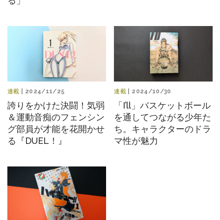
る」
連載
| 2024/11/25
連載
| 2024/10/30
誇りをかけた決闘！気弱
「I’ll」バスケットボール
＆運動音痴のフェンシン
を通してつながる少年た
グ部員が才能を花開かせ
ち。キャラクターのドラ
る『DUEL！』
マ性が魅力