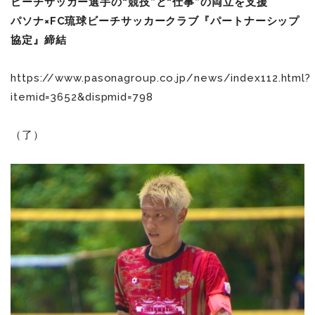
ビーチサッカー選手の“競技”と“仕事”の両立を支援
パソナ×FC琉球ビーチサッカークラブ『パートナーシップ
協定』締結
https://www.pasonagroup.co.jp/news/index112.html?
itemid=3652&dispmid=798
（了）