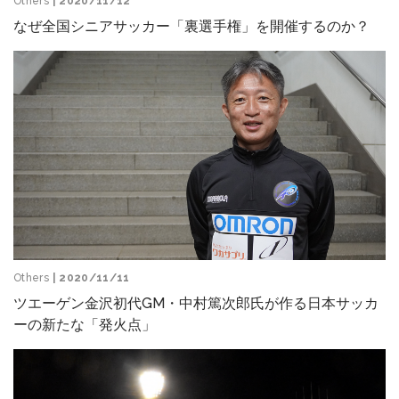
Others
| 2020/11/12
なぜ全国シニアサッカー「裏選手権」を開催するのか？
Others
| 2020/11/11
ツエーゲン金沢初代GM・中村篤次郎氏が作る日本サッカ
ーの新たな「発火点」