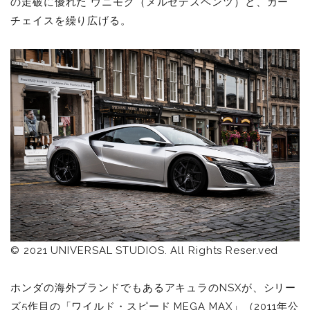
の走破に優れた ウニモグ（メルセデスベンツ）と、カー
チェイスを繰り広げる。
© 2021 UNIVERSAL STUDIOS. All Rights Reser.ved
ホンダの海外ブランドでもあるアキュラのNSXが、シリー
ズ5作目の「ワイルド・スピード
MEGA MAX」（2011年公