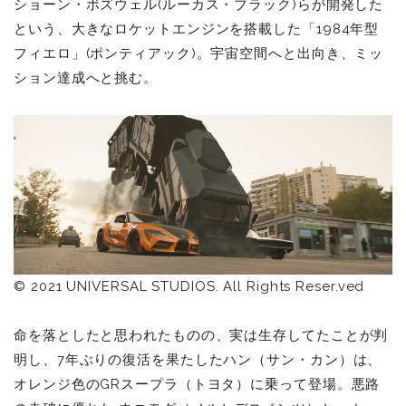
ショーン・ボズウェル(ルーカス・ブラック)らが開発した
という、大きなロケットエンジンを搭載した「1984年型
フィエロ」(ポンティアック)。宇宙空間へと出向き、ミッ
ション達成へと挑む。
© 2021 UNIVERSAL STUDIOS. All Rights Reser.ved
命を落としたと思われたものの、実は生存してたことが判
明し、7年ぶりの復活を果たしたハン（サン・カン）は、
オレンジ色のGRスープラ（トヨタ）に乗って登場。悪路