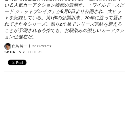
いる人気カーアクション映画の最新作、「ワイルド・スピ
ード ジェットブレイク」が8月6日より公開され、大ヒッ
トを記録している。第1作の公開以来、20年に渡って愛さ
れてきた今シリーズ。残り2作品でシリーズ完結を迎える
ことが予測される今作でも、お馴染みの激しいカーアクシ
ョンは健在だ。
白鳥 純一
|
2021/08/17
SPORTS /
OTHERS