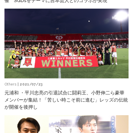
催 SGDsをテーマに吉本芸人とのコラボが実現
Others
| 2021/07/23
元浦和 ・平川忠亮の引退試合に闘莉王、小野伸二ら豪華
メンバーが集結！「苦しい時こそ前に進む」レッズの伝統
が開催を後押し