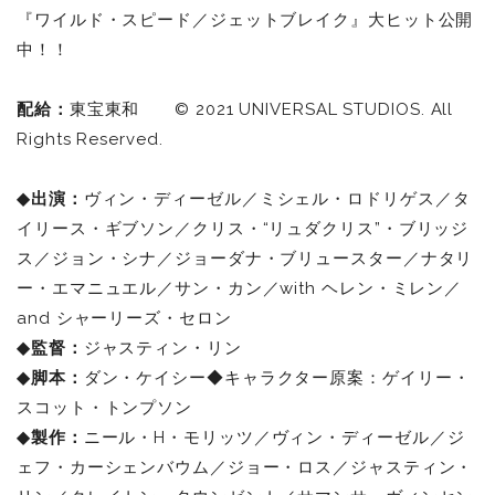
『ワイルド・スピード／ジェットブレイク』大ヒット公開
中！！
配給：
東宝東和 © 2021 UNIVERSAL STUDIOS. All
Rights Reserved.
◆出演：
ヴィン・ディーゼル／ミシェル・ロドリゲス／タ
イリース・ギブソン／クリス・“リュダクリス”・ブリッジ
ス／ジョン・シナ／ジョーダナ・ブリュースター／ナタリ
ー・エマニュエル／サン・カン／with ヘレン・ミレン／
and シャーリーズ・セロン
◆監督：
ジャスティン・リン
◆脚本：
ダン・ケイシー◆キャラクター原案：ゲイリー・
スコット・トンプソン
◆製作：
ニール・H・モリッツ／ヴィン・ディーゼル／ジ
ェフ・カーシェンバウム／ジョー・ロス／ジャスティン・