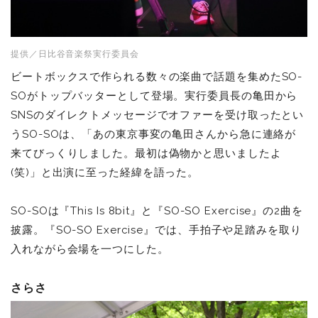
提供／日比谷音楽祭実行委員会
ビートボックスで作られる数々の楽曲で話題を集めたSO-
SOがトップバッターとして登場。実行委員長の亀田から
SNSのダイレクトメッセージでオファーを受け取ったとい
うSO-SOは、「あの東京事変の亀田さんから急に連絡が
来てびっくりしました。最初は偽物かと思いましたよ
(笑)」と出演に至った経緯を語った。
SO-SOは『This Is 8bit』と『SO-SO Exercise』の2曲を
披露。『SO-SO Exercise』では、手拍子や足踏みを取り
入れながら会場を一つにした。
さらさ