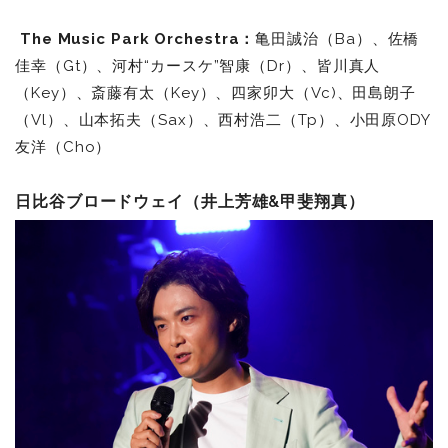
The Music Park Orchestra：
亀田誠治（Ba）、佐橋
佳幸（Gt）、河村“カースケ”智康（Dr）、皆川真人
（Key）、斎藤有太（Key）、四家卯大（Vc)、田島朗子
（Vl）、山本拓夫（Sax）、西村浩二（Tp）、小田原ODY
友洋（Cho）
日比谷ブロードウェイ（井上芳雄&甲斐翔真）