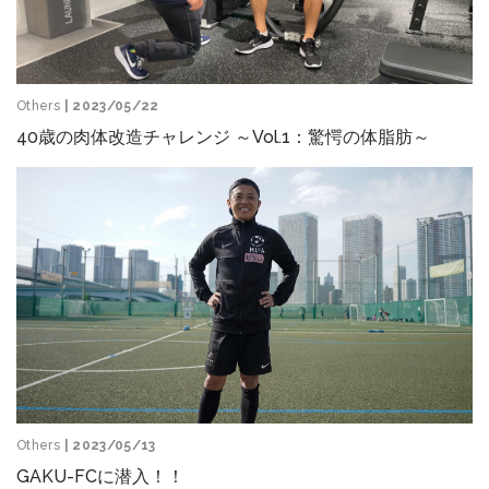
Others
| 2023/05/22
40歳の肉体改造チャレンジ ～Vol.1：驚愕の体脂肪～
Others
| 2023/05/13
GAKU-FCに潜入！！