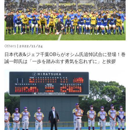
Others
| 2022/11/24
日本代表&ジェフ千葉OBらがオシム氏追悼試合に登場！巻
誠一郎氏は「一歩を踏み出す勇気を忘れずに」と挨拶