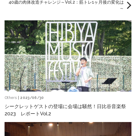
40歳の肉体改造チャレンジ～Vol.2：筋トレ1ヶ月後の変化は
～
Others
| 2023/06/30
シークレットゲストの登場に会場は騒然！日比谷音楽祭
2023 レポートVol.2