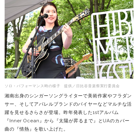
ソロ・パフォーマンス時の様子 提供／日比谷音楽祭実行委員会
湘南出身のシンガーソングライターで美術作家やフラダン
サー、そしてアパレルブランドのバイヤーなどマルチな活
躍を見せるさらさが登場。昨年発表した1stアルバム
『Inner Ocean』から『太陽が昇るまで』とUAのカバー
曲の『情熱』を歌い上げた。