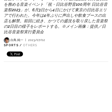
を務める音楽イベント「祝・日比谷野音100周年 日比谷音
楽祭2023」が、6月3日から4日にかけて東京の日比谷エリ
アで行われた。今年は4年ぶりに声出しや飲食ブースの出
店も解禁。前回に続き、かつての盛況を取り戻した音楽祭
の2日目の様子をレポートする。※メイン画像：提供／日
比谷音楽祭実行委員会
白鳥 純一
|
2023/07/02
SPORTS /
OTHERS