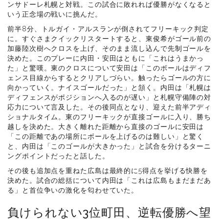
ンサドーレ札幌と対戦。この試合に敗れれば優勝がなくなると
いう正念場の戦いに挑んだ。
前半8分、トルガイ・アルスランが倒されてフリーキック判定
に。すぐさまクイックリスタートすると、東俊希がゴール前の
加藤陸次樹へクロスを上げ、そのまま流し込んで先制ゴールを
決めた。このプレーに内田・安田はともに「これはうまかっ
た」と驚嘆。東のクロスについて安田は「このボールはディフ
ェンス目線からするとクリアしづらい。触ったらゴールの方に
向かっていく。ナイスゴールだった」と頷く。内田は「札幌は
ディフェンスがポジションへ入るのが遅い」と札幌守備陣の対
応力について言及した。その後同点となり、迎えた前半アディ
ショナルタイム。東のフリーキックが直接ゴールに入り、勝ち
越しを決めた。大きく離れた距離から直接のゴールに安田は
「この距離であの場所にボールを上げるのは難しい」と驚く
と、内田は「このゴールが大きかった」と試合を分けるターニ
ングポイントだったと話した。
その後も追加点を重ねた広島は最終的に5得点を挙げる快勝を
決めた。試合の総括について内田は「これは広島もまだまだあ
る」と首位争いの激化を匂わせていた。
負けられない3位町田、逆転優勝へ望