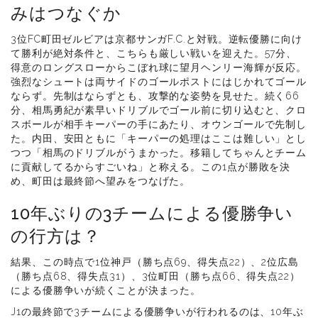
みはつなぐか
3位FC町田ゼルビアは京都サンガF.C.と対戦。逆転優勝に向け
て勝利が絶対条件と、こちらも厳しい戦いを迎えた。57分、
得意のロングスローからこぼれ球に望月ヘンリー海輝が反応。
強烈なシュートは両サイドのゴールポストにはじかれてゴール
ならず。先制はならずとも、攻撃的な姿勢を見せた。続く66
分、相馬勇紀が素早いドリブルでゴール前に切り込むと、クロ
スボールが相手キーパーの手にあたり、オウンゴールで先制し
た。内田、安田ともに「キーパーの処理はここは難しい」とし
つつ「相馬のドリブルがうまかった。移籍してちゃんとチーム
に貢献してるからすごいね」と称える。この1点が勝敗を決
め、町田は最終節へ望みをつなげた。
10年ぶりの3チームによる優勝争い
の行方は？
結果、この時点で1位神戸（勝ち点69、得失点22）、2位広島
（勝ち点68、得失点31）、3位町田（勝ち点66、得失点22）
による優勝争いが続くことが決まった。
J1の最終節で3チームによる優勝争いが行われるのは、10年ぶ