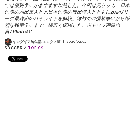
では優勝争いがますます加熱した。今回は元サッカー日本
代表の内田篤人と元日本代表の安田理大とともに2024Jリ
ーグ最終節のハイライトを解説。激戦のJ1優勝争いから熾
烈な残留争いまで、幅広く網羅した。※トップ画像出
典/PhotoAC
キングギア編集部 エンタメ班
|
2025/02/17
SOCCER /
TOPICS