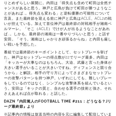
りとめずらしい展開に。内田は「得失点も含めて町田は全然チ
ャンスがあると思う。神戸と広島が負けて町田が勝つようなこ
とがあれば…。得失点も変わる」と逆転優勝の可能性について
言及。また最終節を迎える前に神戸と広島はACLE、ACL2の戦
いが控えている。加えて首位神戸は最終節の対戦相手が湘南ベ
ルマーレ。「そこ（ACLE）でけが人が出るようなことがあれ
ば…。しかも、最終節の湘南は一番やりづらいと思う」と話す
安田。「そう。湘南はしゃかりき頑張るからね」と内田も厳し
い戦いを予想した。
番組では最終節のキーポイントとして、セットプレーを挙げ
た。神戸はセットプレーの得点数が22でリーグ最多。内田は
「キッカーが大事なのはもちろん、大迫、武藤と言った身体が
大きい選手がいることが大きいですね。ディフェンスと競り合
うから」と解説。相手の守り方によってさまざまなセットプレ
ーの攻撃パターンを持つ神戸。いずれにしても、難しいプレー
をしているのではなく、シンプルな攻撃体系を組んでいるとい
う。安田は「キックの質と、合わせる選手の技術と強さ。それ
さえあえれば点が取れる」と話した。
DAZN『内田篤人のFOOTBALL TIME #211：どうなる？Jリ
ーグ最終節』より
※記事内の情報は放送当時の内容を元に編集して配信していま