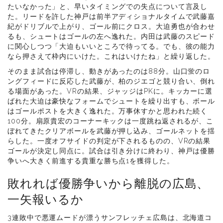
たいなかった」と、早いタイミングでの失点について言及し
た。リードを許した神戸は前半アディショナルタイムで武藤嘉
紀がドリブルで上がり、ゴール前にクロス。大迫勇也が合わせ
るも、シュートはゴールの左へ逸れた。内田は武藤のスピード
に関心しつつ「大迫もいいところで待ってる。でも、彼の能力
なら押さえて枠内にいけた。これはいけたね」と繰り返した。
そのまま試合は停滞し、動きがあったのは88分。山口蛍のロ
ングフィードに反応した武藤が、柏のジエゴと競り合い、倒れ
る場面があった。VRの結果、ジャッジはPKに。キッカーに選
ばれた大迫は豪快なフォームでシュートを繰り出すも、ボール
はゴールポストを大きく逸れた。万事休すかと思われた続く
100分。扇原貴宏のコーナーキックは一度跳ね返されるが、こ
ぼれてきたクリアボールを武藤が押し込み、ゴールネットを揺
らした。一度オフサイドの判定が下されるものの、VRの結果
ゴールが決定し同点に。試合は引き分けに終わり、神戸は優勝
争いへ大きく前進する貴重な勝ち点1を獲得した。
敗れれば優勝争いから離脱の広島、
一矢報いるか
3連敗中で悪運ムードが漂うサンフレッチェ広島は、北海道コ