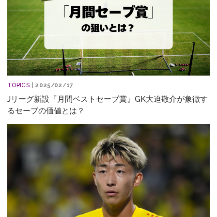
TOPICS
| 2025/02/17
Jリーグ新設『月間ベストセーブ賞』GK大迫敬介が象徴す
るセーブの価値とは？