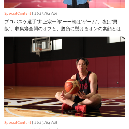
SpecialContent
| 2025/04/19
プロバスケ選手“井上宗一郎”ーー朝は“ゲーム”、夜は“男
飯”。収集癖全開のオフと、勝負に懸けるオンの素顔とは
SpecialContent
| 2025/04/18