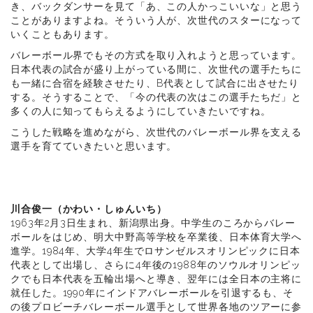
き、バックダンサーを見て「あ、この人かっこいいな」と思う
ことがありますよね。そういう人が、次世代のスターになって
いくこともあります。
バレーボール界でもその方式を取り入れようと思っています。
日本代表の試合が盛り上がっている間に、次世代の選手たちに
も一緒に合宿を経験させたり、B代表として試合に出させたり
する。そうすることで、「今の代表の次はこの選手たちだ」と
多くの人に知ってもらえるようにしていきたいですね。
こうした戦略を進めながら、次世代のバレーボール界を支える
選手を育てていきたいと思います。
川合俊一（かわい・しゅんいち）
1963年2月3日生まれ、新潟県出身。中学生のころからバレー
ボールをはじめ、明大中野高等学校を卒業後、日本体育大学へ
進学。1984年、大学4年生でロサンゼルスオリンピックに日本
代表として出場し、さらに4年後の1988年のソウルオリンピッ
クでも日本代表を五輪出場へと導き、翌年には全日本の主将に
就任した。1990年にインドアバレーボールを引退するも、そ
の後プロビーチバレーボール選手として世界各地のツアーに参