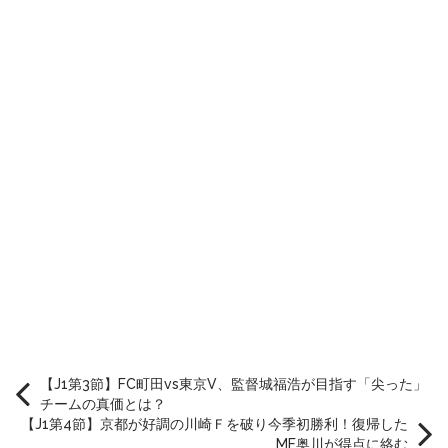
【J1第3節】FC町田vs東京V、監督城福浩が目指す「尖った」
チームの真価とは？
【J1第4節】京都が好調の川崎Ｆを破り今季初勝利！復帰した
MF奥川が得点に絡む