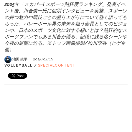
2025年「スカパー! スポーツ熱狂度ランキング」発表イベ
ント後、川合俊一氏に個別インタビューを実施。スポーツ
の持つ魅力や競技ごとの盛り上がりについて熱く語っても
らった。バレーボール界の未来を担う会長としてのビジョ
ンや、日本のスポーツ文化に対する想いとは？熱狂的なス
ポーツファンでもある川合が語る、記憶に残る名シーンや
今後の展望に迫る。※トップ画像撮影/松川李香（ヒゲ企
画）
池田 鉄平
|
2025/03/19
VOLLEYBALL /
SPECIALCONTENT