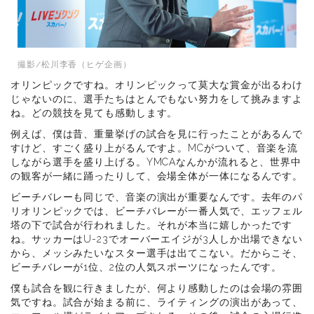
撮影/松川李香（ヒゲ企画）
オリンピックですね。オリンピックって莫大な賞金が出るわけ
じゃないのに、選手たちはとんでもない努力をして挑みますよ
ね。どの競技を見ても感動します。
例えば、僕は昔、重量挙げの試合を見に行ったことがあるんで
すけど、すごく盛り上がるんですよ。MCがついて、音楽を流
しながら選手を盛り上げる。YMCAなんかが流れると、世界中
の観客が一緒に踊ったりして、会場全体が一体になるんです。
ビーチバレーも同じで、音楽の演出が重要なんです。去年のパ
リオリンピックでは、ビーチバレーが一番人気で、エッフェル
塔の下で試合が行われました。それが本当に嬉しかったです
ね。サッカーはU-23でオーバーエイジが3人しか出場できない
から、メッシみたいなスター選手は出てこない。だからこそ、
ビーチバレーが1位、2位の人気スポーツになったんです。
僕も試合を観に行きましたが、何より感動したのは会場の雰囲
気ですね。試合が始まる前に、ライティングの演出があって、