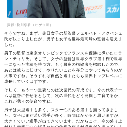
撮影/松川李香（ヒゲ企画）
そうですね。まず、先日女子の新監督フェルハト・アクバシュ
氏が決まりましたが、男子も女子も世界最高峰の監督を迎えま
した。
男子の監督は東京オリンピックでフランスを優勝に導いたロラ
ン・ティリ氏。そして、女子の監督は世界クラブ選手権で世界
一になった実績を持つ方。もう最高の指導者を招聘したので、
あとは彼らに任せて、やりたいことを存分にやってもらうのが
大事ですね。そうすれば自然と選手たちも世界トップレベルに
成長していくはずです。
そして、もう一つ重要なのは次世代の育成です。今の代表チー
ムは監督に任せるとして、次の世代をどう発掘して育てるか。
これが我々の使命ですね。
男子は大型選手も多く、スター性のある選手も揃ってきまし
た。女子はまだ若い選手が多く、時間はかかると思いますが、
大きくていい選手が出てきています。だからこそ、今の盛り上
がりを未来につなげるための仕組み作りが必要だと思っていま