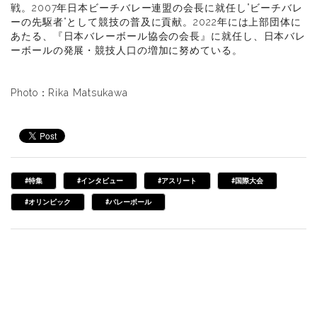
戦。2007年日本ビーチバレー連盟の会長に就任し”ビーチバレ
ーの先駆者”として競技の普及に貢献。2022年には上部団体に
あたる、『日本バレーボール協会の会長』に就任し、日本バレ
ーボールの発展・競技人口の増加に努めている。
Photo：Rika Matsukawa
#特集
#インタビュー
#アスリート
#国際大会
#オリンピック
#バレーボール