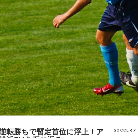
節】逆転勝ちで暫定首位に浮上！ア
SOCCER /