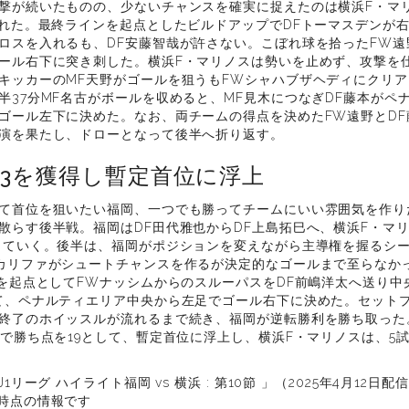
撃が続いたものの、少ないチャンスを確実に捉えたのは横浜F・マ
たれた。最終ラインを起点としたビルドアップでDFトーマスデンが右
ロスを入れるも、DF安藤智哉が許さない。こぼれ球を拾ったFW遠
ール右下に突き刺した。横浜F・マリノスは勢いを止めず、攻撃を仕
キッカーのMF天野がゴールを狙うもFWシャハブザヘディにクリ
半37分MF名古がボールを収めると、MF見木につなぎDF藤本がペ
ゴール左下に決めた。なお、両チームの得点を決めたFW遠野とDF
演を果たし、ドローとなって後半へ折り返す。
3を獲得し暫定首位に浮上
て首位を狙いたい福岡、一つでも勝ってチームにいい雰囲気を作り
散らす後半戦。福岡はDF田代雅也からDF上島拓巳へ、横浜F・マリ
していく。後半は、福岡がポジションを変えながら主導権を握るシー
カリファがシュートチャンスを作るが決定的なゴールまで至らなか
野を起点としてFWナッシムからのスルーパスをDF前嶋洋太へ送り
て、ペナルティエリア中央から左足でゴール右下に決めた。セット
終了のホイッスルが流れるまで続き、福岡が逆転勝利を勝ち取った
けで勝ち点を19として、暫定首位に浮上し、横浜F・マリノスは、5試
1リーグ ハイライト福岡 vs 横浜 : 第10節 」（2025年4月12日配
時点の情報です