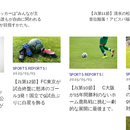
ッカーは“みんなが主
【J1第11節】清水の
—誰もが自由に関われる
首位陥落！アビスパ福
グが目指すかたち。
SPORTS REPORTS
|
2025/05/03
S
SPORTS REPORTS
|
2
2025/05/03
【J1第12節】FC東京が
【
【J1第10節】 C大阪
試合終盤に怒涛のゴー
ッ
の
が15年間勝利のないホ
ル3発！国立で9試合ぶ
公
ーム鹿島戦に挑む―劇
りに白星を飾る
が
的な展開に最後まで目
が離せない
が