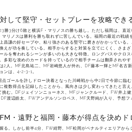
に対して堅守・セットプレーを攻略でき
23勝3分け6敗と横浜F・マリノスの勝ち越し。ただし福岡は、直近
・マリノスは勝利を勝ち取れずに苦しんでいる。福岡の最近の戦績
K村上昌謙の好セーブや、粘り強さのある堅守に磨きがかかっている
換えが功を奏している。相手からすると対策を立てにくく、さまざ
ールを奪われるシーンが多いのも大きな特徴。ロングパスやクロス
。多彩な攻めのカードを持っているので相手チームは翻弄されやす
は2人。MF北島祐二、MF岩崎悠人が外れ、DF藤本一輝とMF名古
は、4-2-3-1。
同点ゴールを許しドロー決着となった川崎戦から中2日で今節に臨
に複数得点を記録したことから、風向きは少し変わってきたと言え
て挑む。DFジェイソンニョーネス、MFジャンクルード、FW井上健
、DF渡辺皓太、FWアンデルソンロペス、MF天野純が入り、予想フォ
FM・遠野と福岡・藤本が得点を決めド
握る。しかし前半4分、FW紺野、MF松岡がペナルティエリアから