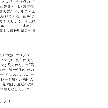
リノスで、先制点のゴ
に送ると、DF宮市亮
野大弥がペナルティエ
掛けてくる。前半17
アされてしまう。今度は
ナルティエリア外から
藤本は藤枝明誠高の同
たい横浜Fマリノス、
ノスはDF宮市に代わ
ンが見られた。MF岩
った。試合が動いたの
中央へクロス。このボー
プレーを狙った福岡の
。福岡は、直近の7試
合勝ちなしで、18位
信）より