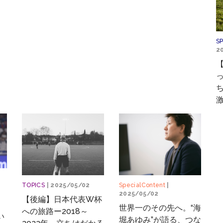
S
2
【
激
TOPICS
| 2025/05/02
SpecialContent
|
2025/05/02
【後編】日本代表W杯
世界一のその先へ。“海
への旅路ー2018～
い
堀あゆみ”が語る、つな