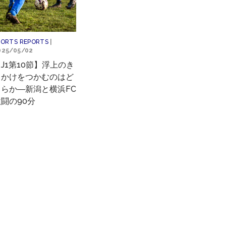
PORTS REPORTS
|
025/05/02
J1第10節】浮上のき
っかけをつかむのはど
ちらか―新潟と横浜FC
闘の90分