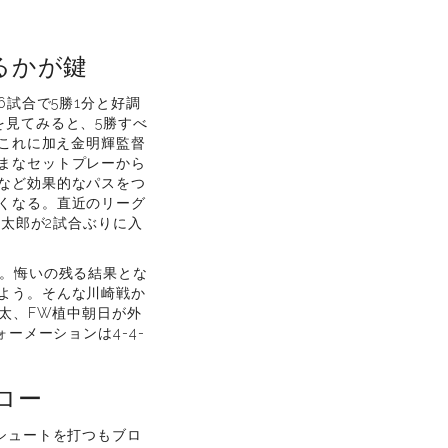
るかが鍵
6試合で5勝1分と好調
を見てみると、5勝すべ
。これに加え金明輝監督
まなセットプレーから
など効果的なパスをつ
くなる。直近のリーグ
新太郎が2試合ぶりに入
む。悔いの残る結果とな
よう。そんな川崎戦か
太、FW植中朝日が外
ーメーションは4-4-
ロー
シュートを打つもブロ