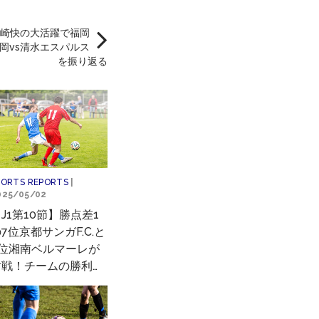
松崎快の大活躍で福岡
岡vs清水エスパルス
を振り返る
PORTS REPORTS
|
025/05/02
J1第10節】勝点差1
7位京都サンガF.C.と
9位湘南ベルマーレが
対戦！チームの勝利に
最も貢献した選手は