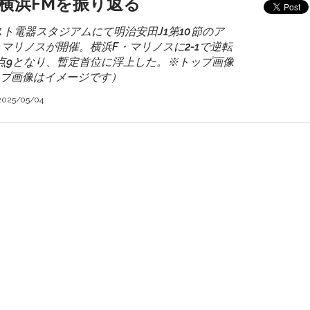
s横浜FMを振り返る
ベスト電器スタジアムにて明治安田J1第10節のア
・マリノスが開催。横浜F・マリノスに2-1で逆転
点9となり、暫定首位に浮上した。※トップ画像
トップ画像はイメージです）
2025/05/04