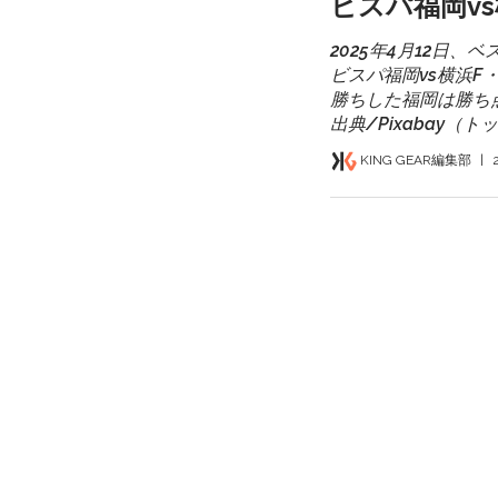
ビスパ福岡v
2025年4月12日、
ビスパ福岡vs横浜F
勝ちした福岡は勝ち
出典/Pixabay（
KING GEAR編集部
|