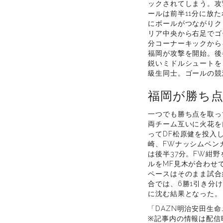
ックされてしまう。攻
ールは前半11分に放
にボールがつながりク
リア中央から右足でゴ
分コーナーキックから
福岡が攻撃を開始。後
鋭いミドルシュートを
級生同士。ゴールの競
福岡が勝ち点
一つでも勝ち点を取っ
両チーム互いに火花を
ってDF松原健を投入
崎、FWナッシムベン
は後半37分。FW紺
ルをMF見木が合わせ
ペースはそのまま試合
合では、6勝1引き分
に沈む結果となった。
「DAZN明治安田生命J
※記事内の情報は配信