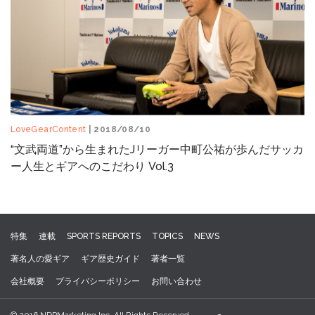
LoveGearContent
| 2018/08/10
“文武両道”から生まれたJリーガー中町公祐が歩んだサッカ
ー人生とギアへのこだわり Vol.3
特集
連載
SPORTS REPORTS
TOPICS
NEWS
著名人の愛ギア
ギア歴史ガイド
著者一覧
会社概要
プライバシーポリシー
お問い合わせ
© 2016 NDPMarketing Inc. All Rights Reserved.