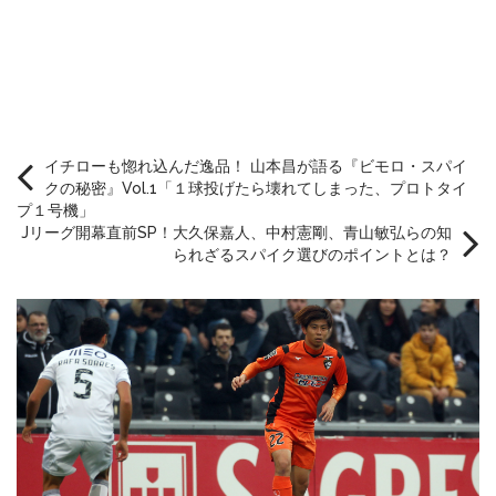
イチローも惚れ込んだ逸品！ 山本昌が語る『ビモロ・スパイ
クの秘密』Vol.1「１球投げたら壊れてしまった、プロトタイ
プ１号機」
Jリーグ開幕直前SP！大久保嘉人、中村憲剛、青山敏弘らの知
られざるスパイク選びのポイントとは？