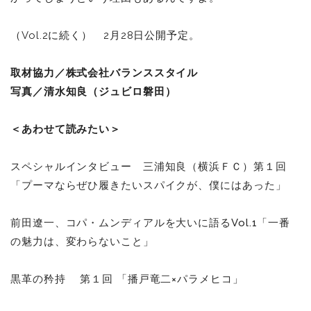
（Vol.2に続く） 2月28日公開予定。
取材協力／株式会社バランススタイル
写真／清水知良（ジュビロ磐田）
＜あわせて読みたい＞
スペシャルインタビュー 三浦知良（横浜ＦＣ）第１回
「プーマならぜひ履きたいスパイクが、僕にはあった」
前田遼一、コパ・ムンディアルを大いに語るVol.1「一番
の魅力は、変わらないこと」
黒革の矜持 第１回 「播戸竜二×パラメヒコ」