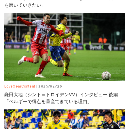
を磨いていきたい」
LoveGearContent
| 2019/04/26
鎌田大地（シント＝トロイデンVV）インタビュー 後編
「ベルギーで得点を量産できている理由」