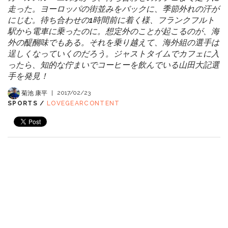
走った。ヨーロッパの街並みをバックに、季節外れの汗が
にじむ。待ち合わせの1時間前に着く様、フランクフルト
駅から電車に乗ったのに。想定外のことが起こるのが、海
外の醍醐味でもある。それを乗り越えて、海外組の選手は
逞しくなっていくのだろう。ジャストタイムでカフェに入
ったら、知的な佇まいでコーヒーを飲んでいる山田大記選
手を発見！
菊池 康平
|
2017/02/23
SPORTS /
LOVEGEARCONTENT