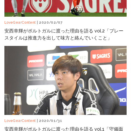
LoveGearContent
| 2020/02/07
安西幸輝がポルトガルに渡った理由を語る vol.2「プレー
スタイルは推進力を出して味方と絡んでいくこと」
LoveGearContent
| 2020/01/31
安西幸輝がポルトガルに渡った理由を語る vol.1「守備面