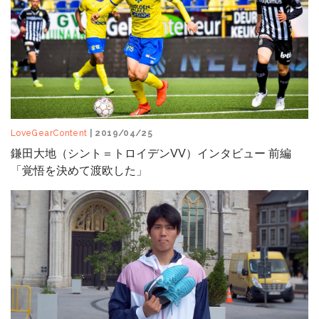
LoveGearContent
| 2019/04/25
鎌田大地（シント＝トロイデンVV）インタビュー 前編
「覚悟を決めて渡欧した」