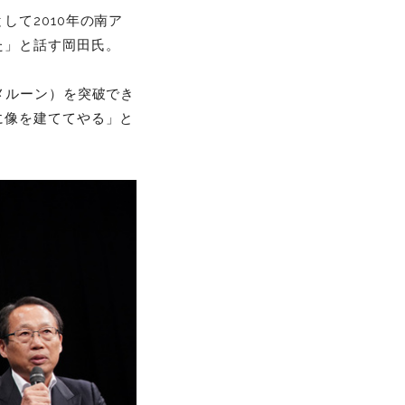
て2010年の南ア
た」と話す岡田氏。
メルーン）を突破でき
に像を建ててやる」と