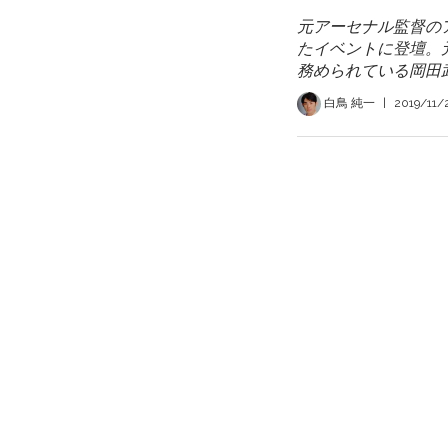
元アーセナル監督の
たイベントに登壇。
務められている岡田
白鳥 純一
|
2019/11/