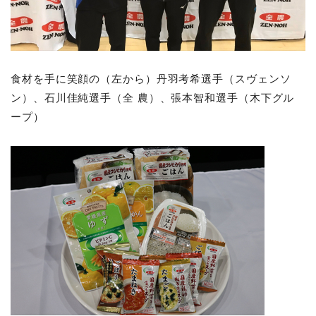
食材を手に笑顔の（左から）丹羽考希選手（スヴェンソ
ン）、石川佳純選手（全 農）、張本智和選手（木下グル
ープ）