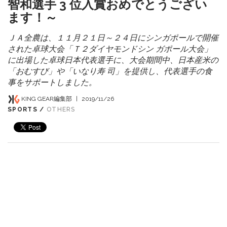
智和選手 3 位入賞おめでとうござい
ます！～
ＪＡ全農は、１１月２１日～２４日にシンガポールで開催
された卓球大会「Ｔ２ダイヤモンドシン ガポール大会」
に出場した卓球日本代表選手に、大会期間中、日本産米の
「おむすび」や「いなり寿 司」を提供し、代表選手の食
事をサポートしました。
KING GEAR編集部
|
2019/11/26
SPORTS /
OTHERS