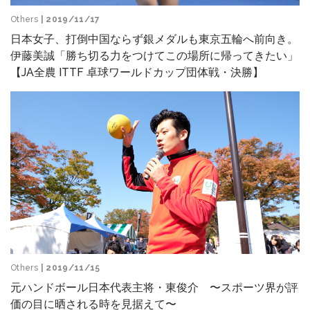
Others
| 2019/11/17
日本女子、打倒中国ならず銀メダルも東京五輪へ前向き。
伊藤美誠「勝ち切る力をつけてこの場所に帰ってきたい」
【JA全農 ITTF 卓球ワールドカップ団体戦・決勝】
Others
| 2019/11/15
元ハンドボール日本代表主将・東俊介 〜スポーツ界が評
価の目に晒される時を見据えて〜