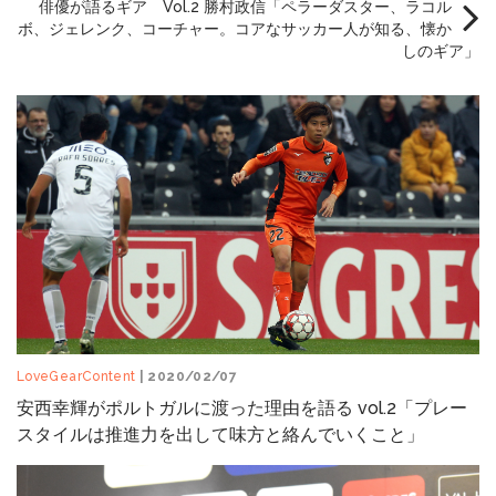
俳優が語るギア Vol.2 勝村政信「ペラーダスター、ラコル
ボ、ジェレンク、コーチャー。コアなサッカー人が知る、懐か
しのギア」
LoveGearContent
| 2020/02/07
安西幸輝がポルトガルに渡った理由を語る vol.2「プレー
スタイルは推進力を出して味方と絡んでいくこと」