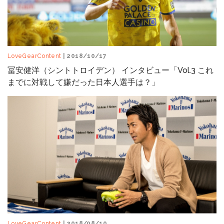
LoveGearContent
| 2018/10/17
冨安健洋（シントトロイデン） インタビュー「Vol.3 これ
までに対戦して嫌だった日本人選手は？」
LoveGearContent
| 2018/08/10