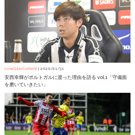
LoveGearContent
| 2020/01/31
安西幸輝がポルトガルに渡った理由を語る vol.1「守備面
を磨いていきたい」