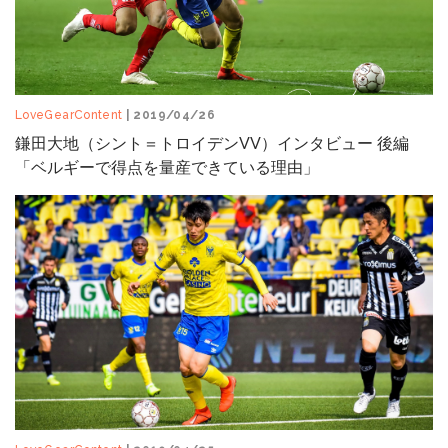
LoveGearContent
| 2019/04/26
鎌田大地（シント＝トロイデンVV）インタビュー 後編
「ベルギーで得点を量産できている理由」