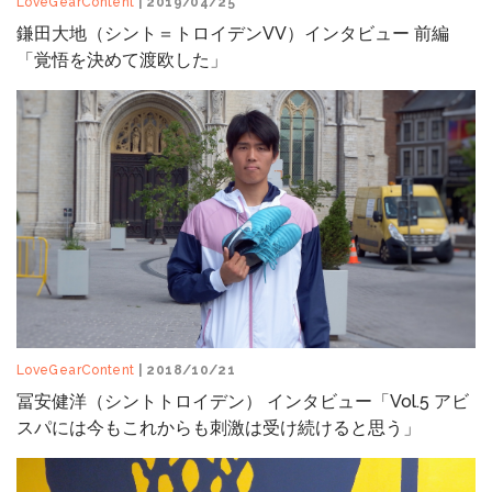
LoveGearContent
| 2019/04/25
鎌田大地（シント＝トロイデンVV）インタビュー 前編
「覚悟を決めて渡欧した」
LoveGearContent
| 2018/10/21
冨安健洋（シントトロイデン） インタビュー「Vol.5 アビ
スパには今もこれからも刺激は受け続けると思う」