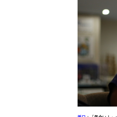
坂口
：「気合い！」