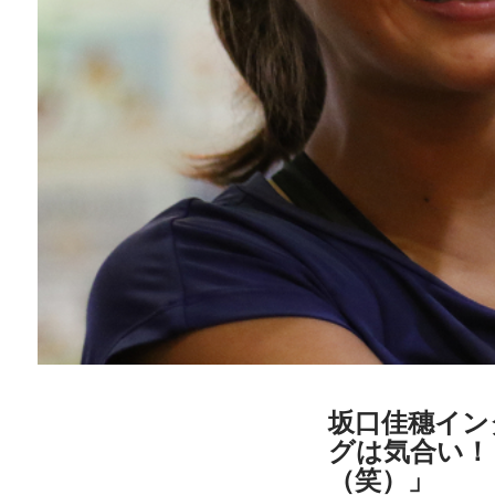
坂口佳穗インタ
グは気合い！
（笑）」