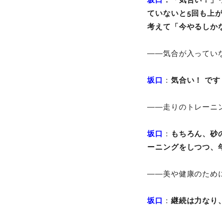
ていないと5回も上
考えて「今やるしか
――気合が入ってい
坂口
：
気合い！ で
――走りのトレーニ
坂口
：
もちろん、砂
ーニングをしつつ、
――美や健康のため
坂口
：
継続は力なり