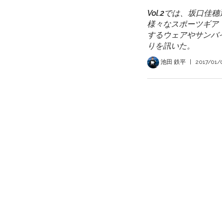
Vol.2では、坂口
様々なスポーツギア
するウェアやサンバ
りを訊いた。
池田 鉄平
|
2017/01/