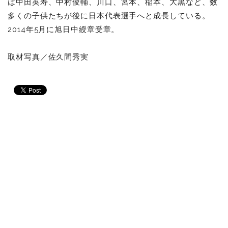
は中田英寿、中村俊輔、川口、宮本、稲本、大黒など、数
多くの子供たちが後に日本代表選手へと成長している。
2014年5月に旭日中綬章受章。
取材写真／佐久間秀実