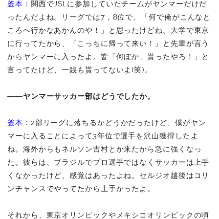
釜本
：関西でJSLに参加していたチームがヤンマーだけだ
ったんだよね。リーグでは7，8位で、「何で俺がこんなと
ころへ行かなあかんのや！」と思ったけどね。大学で東京
に行ってたから、「こっちに帰って来い！」と先輩が言う
からヤンマーに入ったよ。皆「何ぼか、貰ったやろ！」と
言ってたけど、一銭も貰ってないよ(笑)。
――ヤンマーサッカー部はどうでしたか。
釜本
：2部リーグに落ちるかどうかだったけど、僕がヤン
マーに入ることによって3年位で選手を沢山獲得したよ
ね。海外からもネルソン吉村とか来たから急に強くなっ
た。彼らは、ブラジルでプロ選手ではなくサッカーは上手
くなかったけど、感覚はあったよね。セルジオ越後はコリ
ンチャンスでやってたから上手かったよ。
それから、東京オリンピックやメキシコオリンピックの頃