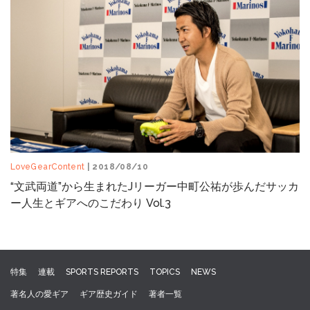
LoveGearContent
| 2018/08/10
“文武両道”から生まれたJリーガー中町公祐が歩んだサッカ
ー人生とギアへのこだわり Vol.3
特集
連載
SPORTS REPORTS
TOPICS
NEWS
著名人の愛ギア
ギア歴史ガイド
著者一覧