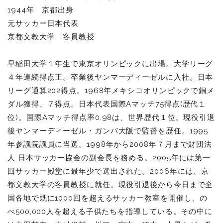
1944年 京都出身
元サッカー日本代表
京都文教大学 客員教授
早稲田大学１年生で東京オリンピックに出場。大学リーグ
４年連続得点王。卒業後ヤンマーディーゼルに入社。日本
リーグ通算202得点。1968年メキシコオリンピックで銅メ
ダル獲得、７得点。日本代表国際Aマッチ75得点(歴代１
位)。国際Aマッチ得点率0.98は、世界歴代１位。現役引退
後ヤンマーディーゼル・ガンバ大阪で監督を歴任。1995
年参議院議員に当選。1998年から2008年７月まで財団法
人 日本サッカー協会の副会長を務める。2005年には第一
回サッカー殿堂に最年少で選出された。2006年には、京
都文教大学の客員教授に就任。現役引退後から今日まで全
国各地で既に1000回を超えるサッカー教室を開催し、の
べ500,000人を超える子供たちを指導している。その中に