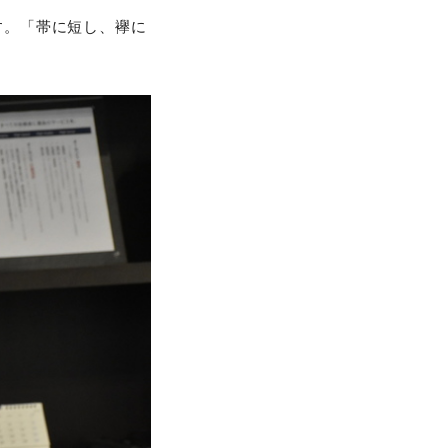
です。「帯に短し、襷に