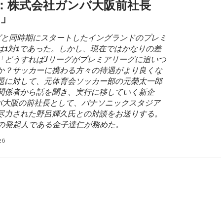
回：株式会社ガンバ大阪前社長
4」
ーグと同時期にスタートしたイングランドのプレミ
は1対1であった。しかし、現在ではかなりの差
「どうすればJリーグがプレミアリーグに追いつ
か？サッカーに携わる方々の待遇がより良くな
題に対して、元体育会ソッカー部の元榮太一郎
関係者から話を聞き、実行に移していく新企
ンバ大阪の前社長として、パナソニックスタジア
尽力された野呂輝久氏との対談をお送りする。
EARの発起人である金子達仁が務めた。
26