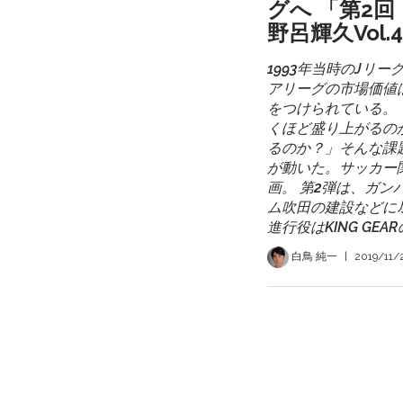
グへ 「第2
野呂輝久Vol.
1993年当時のJリ
アリーグの市場価値
をつけられている。
くほど盛り上がるの
るのか？」そんな課
が動いた。サッカー
画。 第2弾は、ガ
ム吹田の建設などに
進行役はKING G
白鳥 純一
|
2019/11/