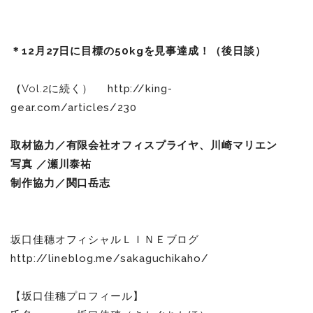
＊12月27日に目標の
50kgを見事達成！（後日談）
（
Vol.2に続く）
http://king-
gear.com/articles/230
取材協力／有限会社オフィスプライヤ、川崎マリエン
写真 ／瀬川泰祐
制作協力／関口岳志
坂口佳穗オフィシャルＬＩＮＥブログ
http://lineblog.me/sakaguchikaho/
【坂口佳穗プロフィール】