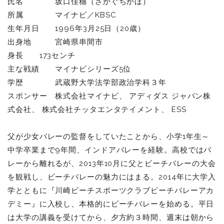
氏名 坂口佳穗（さかぐちかほ）
所属 マイナビ／KBSC
生年月日 1996年3月25日（20歳）
出身地 宮崎県串間市
身長 173センチ
主な戦績 マイナビシリーズ5位
学歴 武蔵野大学法学部政治学科３年
スポンサー 株式会社マイナビ、 アディダス ジャパン株
式会社、 株式会社チッタエンタテイメント、 ESS
父が少女バレーの監督をしていたことから、小学1年生～
中学卒業まで9年間、インドアバレーを経験。高校ではバ
レーから離れるが、2013年10月に父とビーチバレーの大会
を観戦し、ビーチバレーの魅力にはまる。2014年に大学入
学とともに『川崎ビーチスポーツクラブビーチバレーアカ
デミー』に入校し、本格的にビーチバレーを始める。平日
は大学の講義を受けてから、夕方約３時間、週末は朝から