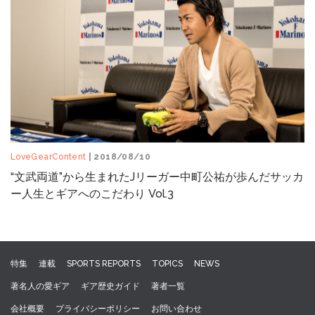
LoveGearContent
| 2018/08/10
“文武両道”から生まれたJリーガー中町公祐が歩んだサッカ
ー人生とギアへのこだわり Vol.3
特集
連載
SPORTS REPORTS
TOPICS
NEWS
著名人の愛ギア
ギア歴史ガイド
著者一覧
会社概要
プライバシーポリシー
お問い合わせ