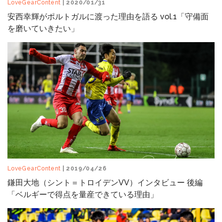
LoveGearContent
| 2020/01/31
安西幸輝がポルトガルに渡った理由を語る vol.1「守備面
を磨いていきたい」
LoveGearContent
| 2019/04/26
鎌田大地（シント＝トロイデンVV）インタビュー 後編
「ベルギーで得点を量産できている理由」