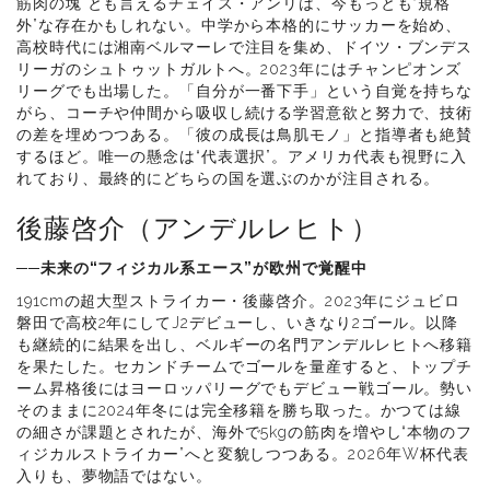
筋肉の塊”とも言えるチェイス・アンリは、今もっとも“規格
外”な存在かもしれない。中学から本格的にサッカーを始め、
高校時代には湘南ベルマーレで注目を集め、ドイツ・ブンデス
リーガのシュトゥットガルトへ。2023年にはチャンピオンズ
リーグでも出場した。「自分が一番下手」という自覚を持ちな
がら、コーチや仲間から吸収し続ける学習意欲と努力で、技術
の差を埋めつつある。「彼の成長は鳥肌モノ」と指導者も絶賛
するほど。唯一の懸念は“代表選択”。アメリカ代表も視野に入
れており、最終的にどちらの国を選ぶのかが注目される。
後藤啓介（アンデルレヒト）
──未来の“フィジカル系エース”が欧州で覚醒中
191cmの超大型ストライカー・後藤啓介。2023年にジュビロ
磐田で高校2年にしてJ2デビューし、いきなり2ゴール。以降
も継続的に結果を出し、ベルギーの名門アンデルレヒトへ移籍
を果たした。セカンドチームでゴールを量産すると、トップチ
ーム昇格後にはヨーロッパリーグでもデビュー戦ゴール。勢い
そのままに2024年冬には完全移籍を勝ち取った。かつては線
の細さが課題とされたが、海外で5kgの筋肉を増やし“本物のフ
ィジカルストライカー”へと変貌しつつある。2026年W杯代表
入りも、夢物語ではない。