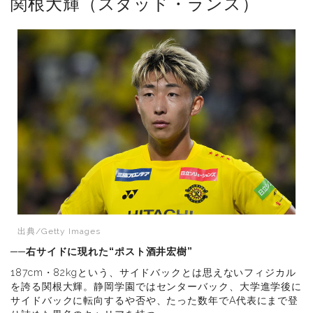
関根大輝（スタッド・ランス）
出典/Getty Images
──右サイドに現れた“ポスト酒井宏樹”
187cm・82kgという、サイドバックとは思えないフィジカル
を誇る関根大輝。静岡学園ではセンターバック、大学進学後に
サイドバックに転向するや否や、たった数年でA代表にまで登