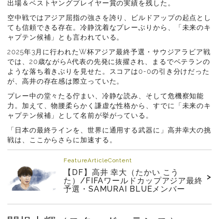
出場＆ベストヤングプレイヤー賞の実績を残した。
空中戦ではアジア屈指の強さを誇り、ビルドアップの起点とし
ても信頼できる存在。冷静沈着なプレーぶりから、「未来のキ
ャプテン候補」とも言われている。
2025年3月に行われたW杯アジア最終予選・サウジアラビア戦
では、20歳ながらA代表の先発に抜擢され、まるでベテランの
ような落ち着きぶりを見せた。スコアは0-0の引き分けだった
が、高井の存在感は際立っていた。
プレー中の堂々たる佇まい、冷静な読み、そして危機察知能
力。加えて、物腰柔らかく謙虚な性格から、すでに「未来のキ
ャプテン候補」として名前が挙がっている。
「日本の最終ラインを、世界に通用する武器に」高井幸大の挑
戦は、ここからさらに加速する。
FeatureArticleContent
【DF】高井 幸大（たかい こう
>
た）/FIFAワールドカップアジア最終
予選・SAMURAI BLUEメンバー