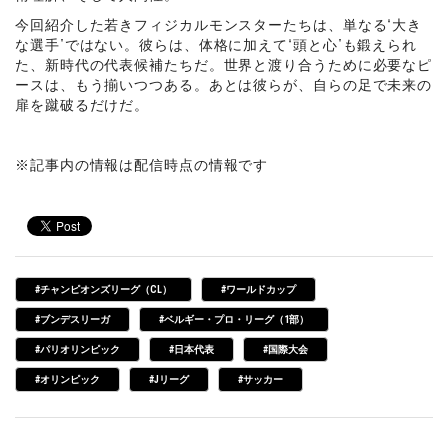
今回紹介した若きフィジカルモンスターたちは、単なる“大き
な選手”ではない。彼らは、体格に加えて“頭と心”も鍛えられ
た、新時代の代表候補たちだ。世界と渡り合うために必要なピ
ースは、もう揃いつつある。あとは彼らが、自らの足で未来の
扉を蹴破るだけだ。
※記事内の情報は配信時点の情報です
#チャンピオンズリーグ（CL）
#ワールドカップ
#ブンデスリーガ
#ベルギー・プロ・リーグ（1部）
#パリオリンピック
#日本代表
#国際大会
#オリンピック
#Jリーグ
#サッカー