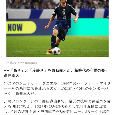
出典/Getty Images
──「高さ」と「冷静さ」を兼ね備えた、新時代の守備の要・
高井幸大
197cmのシュミット・ダニエル、194cmのハーフナー・マイク
――その系譜に名を連ねるのが、192cm・90kgのセンターバ
ック、高井幸大だ。
川崎フロンターレの下部組織出身で、足元の技術と判断力を備
える“現代型CB”。2023年にU-23代表としてパリ五輪に出場
し、9月のW杯予選・中国戦でA代表デビュー。Jリーグ全試合