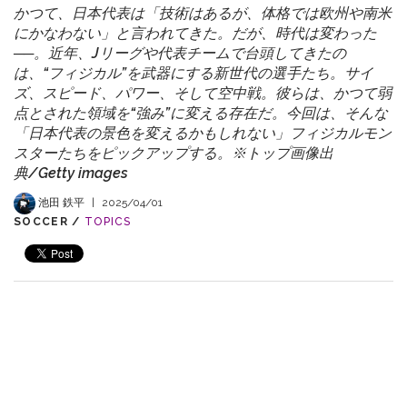
かつて、日本代表は「技術はあるが、体格では欧州や南米
にかなわない」と言われてきた。だが、時代は変わった
──。近年、Jリーグや代表チームで台頭してきたの
は、“フィジカル”を武器にする新世代の選手たち。サイ
ズ、スピード、パワー、そして空中戦。彼らは、かつて弱
点とされた領域を“強み”に変える存在だ。今回は、そんな
「日本代表の景色を変えるかもしれない」フィジカルモン
スターたちをピックアップする。※トップ画像出
典/Getty images
池田 鉄平
|
2025/04/01
SOCCER /
TOPICS