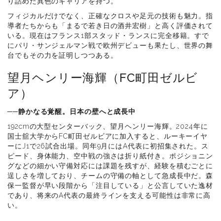
り詰めた異色のキャリアを持つ。
フィジカルだけでなく、正確なクロスや足元の技術も魅力。指
導者たちからも「まるで若き日の酒井宏樹」と高く評価されて
いる。現在はフランス1部スタッド・ランスに完全移籍。すで
にパリ・サンジェルマン戦で欧州デビューも果たし、世界の舞
台でもその力を証明しつつある。
望月ヘンリー海輝（FC町田ゼルビ
ア）
──静かなる覚醒。日本の壁へと成長中
192cmの大型センターバック、望月ヘンリー海輝。2024年に
国士舘大学からFC町田ゼルビアに加入すると、ルーキーイヤ
ーにJ1で26試合出場。同年9月にはA代表に初招集された。ス
ピード、身体能力、空中戦の強さは折り紙付き。ポジショニン
グなどの細かい守備対応には課題を残すが、経験を積むごとに
逞しさを増しており、チームの守備の軸として急成長中だ。森
保一監督が早い段階から「注目している」と公言していた逸材
であり、将来のA代表の最終ラインを支える可能性は非常に高
い。