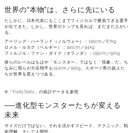
世界の“本物”は、さらに先にいる
たしかに、日本代表にもここまでフィジカルで勝負できる選手
が出てきた。しかし、世界のトップを見れば、まだまだ上がい
る。
アーリング・ハーランド（ノルウェー）：195cm／87kg
ロメル・ルカク（ベルギー）：190cm／94kg
フィルジル・ファン・ダイク（オランダ）：195cm／92kg
彼らのレベルはもはや「モンスター」ではなく「現象」だ。ち
なみに我らが大谷翔平も193cm／95kg。スポーツ界の超人た
ちが世界を変えつつある。
※「FootyStats」の統計データを参照
──進化型モンスターたちが変える
未来
サイズだけではない。それを活かすスピード、テクニック、戦
術理解、そして人間性。