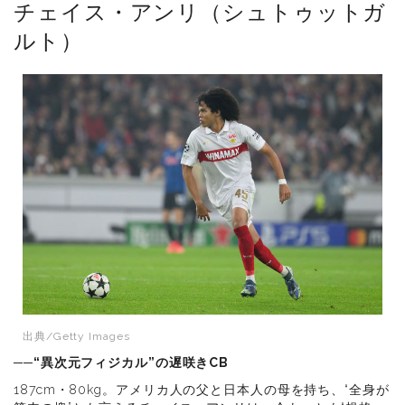
チェイス・アンリ（シュトゥットガ
ルト）
出典/Getty Images
──“異次元フィジカル”の遅咲きCB
187cm・80kg。アメリカ人の父と日本人の母を持ち、“全身が