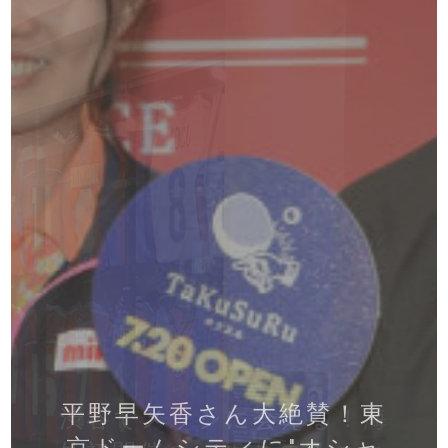
卓球の楽しさを伝えたい。
平野早矢香さん大絶賛！東
スヴェンソングループが複
渋谷でメッシに会える！海
京ドームシティに"オシャ