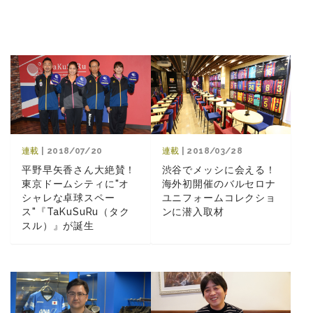
連載
| 2018/03/28
連載
| 2018/07/20
渋谷でメッシに会える！
平野早矢香さん大絶賛！
海外初開催のバルセロナ
東京ドームシティに"オ
ユニフォームコレクショ
シャレな卓球スペー
ンに潜入取材
ス"『TaKuSuRu（タク
スル）』が誕生