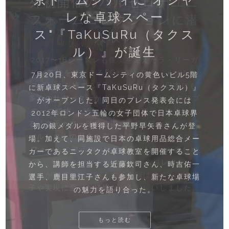
合型卓球スペース「T4
外初開催のバルセロナユニ
レな卓球スペー
TOKYO」を設立したワケ
フォームコレクションに潜
ス"『TaKuSuRu（タクス
入取材
2016年のリオ五輪で日本人選手が活躍したこ
ル）』が誕生
とをきっかけに、一気に関心が高まった日本卓
2017〜18シーズンも佳境を迎えたラ・リーガ
球界。それによって競技希望者が増加し、卓球
で、首位をひた走るFCバルセロナ。メッシや
7月20日、東京ドームシティの黄色いビル5階
ができる場所も各地で増えてきた。そのひとつ
スアレスを擁するFCバルセロナは、日本にも
に新卓球スペース『TaKuSuRu（タクスル）』
が、2017年6月に渋谷にオープンした「T4
多くのサポーターがいる世界的なビッグクラブ
がオープンした。同日のプレス発表会には
TOKYO」（以下、「T4」）。「卓球スペー
の一つです。 そしてこの度、東京・渋谷にあ
2012年ロンドン五輪の女子団体で日本卓球界
ス」「レストラン＆バー」「卓球ブランドショ
る「楽天カフェ渋谷公園通り店3階」にて、FC
初の銀メダルを獲得した平野早矢香さんが登
ップ」「卓球スクール」の4つの要素を取り入
バルセロナの歴史を彩った名プレーヤーのユニ
場。加えて、同施設で日本の卓球用品総合メー
れた、日本初となる複合型卓球スペースとして
フォームの展示や、複合現実（MR）が楽しめ
カーであるニッタクが卓球教室を開催すること
徐々に人気を博している。そこで今回は、運営
る「FCバルセロナユニフォームコレクショ
から、講師を担当する近藤欽司さん、時吉佑一
しているスヴェンソンのグループ会社「スヴェ
ン」が開催されています。今回はイベントの様
選手、鹿目里江子さんも参加し、新たな卓球場
ンソンスポーツマーケティング」の山下亮社長
子や実現に至った経緯などをお伺いしました。
の魅力を語り合った。
に、「T4」開業までの経緯と、卓球に対する想
いを聞いた。
もっと読む
もっと読む