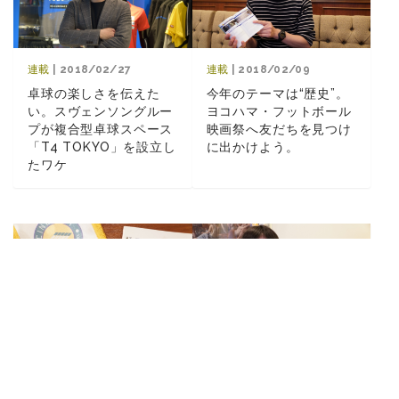
連載
| 2018/02/09
連載
| 2018/02/27
今年のテーマは“歴史”。
卓球の楽しさを伝えた
ヨコハマ・フットボール
い。スヴェンソングルー
映画祭へ友だちを見つけ
プが複合型卓球スペース
に出かけよう。
「T4 TOKYO」を設立し
たワケ
連載
| 2018/02/09
連載
| 2018/02/08
サッカー映画祭に見る国
J開幕、クラブの消滅・
内外の文化の違いと、ス
発足を経て－。横浜の地