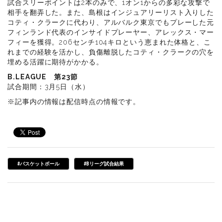
試合スリーポイントは2本のみで、1オン1からの多彩な攻撃で
相手を翻弄した。また、島根はインジュアリーリスト入りした
コティ・クラークに代わり、アルバルク東京でもプレーした元
フィンランド代表のインサイドプレーヤー、アレックス・マー
フィーを獲得。206センチ104キロという恵まれた体格と、こ
れまでの経験を活かし、負傷離脱したコティ・クラークの穴を
埋める活躍に期待がかかる。
B.LEAGUE 第23節
試合期間：3月5日（水）
※記事内の情報は配信時点の情報です。
#バスケットボール
#Bリーグ試合結果