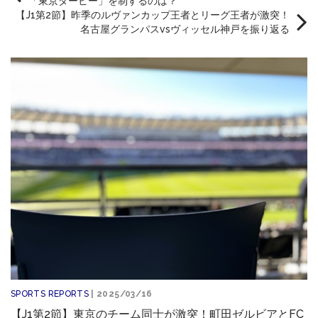
「東京ダービー」を制するのは？
【J1第2節】昨季のルヴァンカップ王者とリーグ王者が激突！
名古屋グランパスvsヴィッセル神戸を振り返る
SPORTS REPORTS
| 2025/03/16
【J1第2節】東京のチーム同士が激突！町田ゼルビアとFC