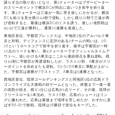
譲らず点の取り合いとなり、第2クォーターはブザービーター
のスリーポイントで横浜BCが同点に追いつき前半を折り返
す。第3クォーターは三遠が一気に突き放しにかかるが、横浜
BCも粘りを見せ残り44秒で逆転。しかし残り22秒で三遠が再
び逆転すると、最後は横浜BCのミスを誘う。激しい攻防戦は
95‐92で三遠が勝利し、通算20連勝を達成した。
東地区首位、宇都宮ブレックスは、中地区2位のアルバルク東
京と対戦。ディフェンスに定評のある2チームの戦いは、26‐
26というロースコアで前半を折り返す。後半は宇都宮が一時
10点のリードを奪い、第4クォーターでオフィシャルタイムア
ウトへ。追いかけるA東京はここから連続得点を重ね逆転。残
り44秒に宇都宮が再度逆転したが、ラスト22秒、A東京がスリ
ーポイントを決めまたも逆転。63‐61でA東京に軍配が上がっ
た。宇都宮は連勝が7でストップ、A東京は5連勝となった。
西地区首位、琉球ゴールデンキングスと同地区5位の広島ドラ
ゴンフライズも大接戦の好ゲームとなった。終盤まで一進一退
の攻防が続き、残り1分には広島が1点リード、その後、琉球が
フリースローを2本沈め、ラスト6秒、広島のシュートはリン
グに嫌われた。広島は最後まで琉球を苦しめたが、わずかに及
ばず86‐87で敗戦。琉球は28勝目で首位をキープした。