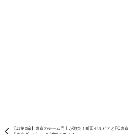
【J1第2節】東京のチーム同士が激突！町田ゼルビアとFC東京