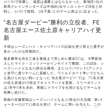
107‐81で快勝し、滋賀は連勝とはならなかった。東地区2位の
群馬クレインサンダーズは中地区5位サンロッカーズ渋谷と対
戦し、51‐82で敗戦。3位千葉Jとのゲーム差は3に詰まった。
“名古屋ダービー”勝利の立役者、FE
名古屋エース佐土原キャリアハイ更
新
今節はシーズンハイ・キャリアハイの記録を塗り替えた選手が
多かったのも特徴的だ。
最多勝率を誇る三遠を最後まで苦しめた横浜BCは、今季新加
入したマイク・コッツァーがインサイドで奮闘。この試合、シ
ーズンハイとなる25得点を獲得。また14リバウンド5アシスト
と攻守に渡りチームに貢献した。ワイルドカード争いでどちら
も負けられない戦いとなった“名古屋ダービー”では、FE名古屋
の佐土原遼が28得点でキャリアハイを更新。スリーポイント
は7本中6本を決め、果敢にドライブを仕掛けるなどチームを
鼓舞し続けた。
島根の安藤誓哉はシーズンハイとなる30得点の大活躍。第1ク
ォーターだけで13得点を挙げ、チームに勢いを与えた。この