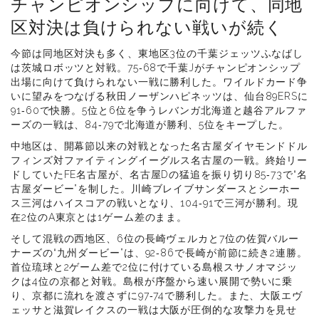
チャンピオンシップに向けて、同地
区対決は負けられない戦いが続く
今節は同地区対決も多く、東地区3位の千葉ジェッツふなばし
は茨城ロボッツと対戦。75‐68で千葉Jがチャンピオンシップ
出場に向けて負けられない一戦に勝利した。ワイルドカード争
いに望みをつなげる秋田ノーザンハピネッツは、仙台89ERSに
91‐60で快勝。5位と6位を争うレバンガ北海道と越谷アルファ
ーズの一戦は、84‐79で北海道が勝利、5位をキープした。
中地区は、開幕節以来の対戦となった名古屋ダイヤモンドドル
フィンズ対ファイティングイーグルス名古屋の一戦。終始リー
ドしていたFE名古屋が、名古屋Dの猛追を振り切り85‐73で“名
古屋ダービー”を制した。川崎ブレイブサンダースとシーホー
ス三河はハイスコアの戦いとなり、104‐91で三河が勝利。現
在2位のA東京とは1ゲーム差のまま。
そして混戦の西地区、6位の長崎ヴェルカと7位の佐賀バルー
ナーズの“九州ダービー”は、92‐86で長崎が前節に続き2連勝。
首位琉球と2ゲーム差で2位に付けている島根スサノオマジッ
クは4位の京都と対戦。島根が序盤から速い展開で勢いに乗
り、京都に流れを渡さずに97‐74で勝利した。また、大阪エヴ
ェッサと滋賀レイクスの一戦は大阪が圧倒的な攻撃力を見せ