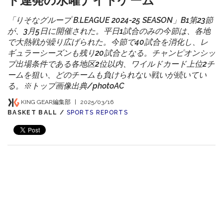
ド連発の水曜ナイトゲーム
「りそなグループ B.LEAGUE 2024-25 SEASON」B1第23節
が、3月5日に開催された。平日1試合のみの今節は、各地
で大熱戦が繰り広げられた。今節で40試合を消化し、レ
ギュラーシーズンも残り20試合となる。チャンピオンシッ
プ出場条件である各地区2位以内、ワイルドカード上位2チ
ームを狙い、どのチームも負けられない戦いが続いてい
る。※トップ画像出典/photoAC
KING GEAR編集部
|
2025/03/16
BASKET BALL /
SPORTS REPORTS