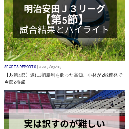
SPORTS REPORTS
| 2025/03/15
【J3第4節】遂にJ初勝利を飾った高知、小林が2戦連発で
今節2得点