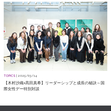
TOPICS
| 2025/03/14
【木村沙織×髙田真希】リーダーシップと成長の秘訣～国
際女性デー特別対談