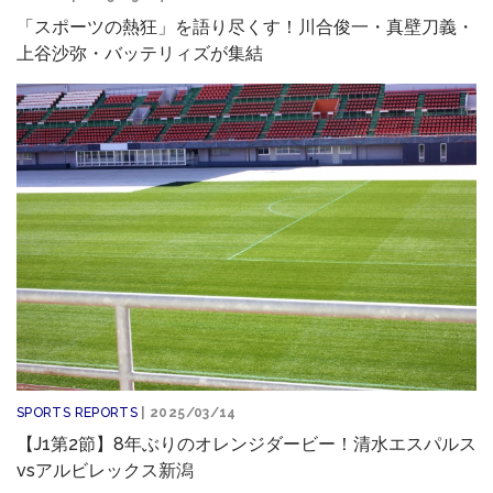
「スポーツの熱狂」を語り尽くす！川合俊一・真壁刀義・
上谷沙弥・バッテリィズが集結
SPORTS REPORTS
| 2025/03/14
【J1第2節】8年ぶりのオレンジダービー！清水エスパルス
vsアルビレックス新潟