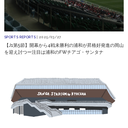
SPORTS REPORTS
| 2025/03/27
【J1第5節】開幕から4戦未勝利の浦和が昇格好発進の岡山
を迎え討つー注目は浦和のFWチアゴ・サンタナ