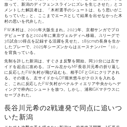
放って、新潟のディフェンスラインにズレを生じさせた」とコ
メントした解説者は、「木村選手のシュートは、もう思いがこ
もっていた」と、ここまでエースとして結果を出せなかった木
村の思いを代弁した。
FW木村は、2001年大阪生まれ。2023年、京都サンガでプロ
デビューすると2024年に東京ヴェルディへ移籍。J1リーグで
36試合10得点を記録する活躍を見せた。185cmの長身を生か
したプレーで、2025年シーズンからはエースナンバー「10」
を背負っている。
先制を許した新潟は、すぐさま反撃を開始。同30分には左サ
イドを起点に攻める。ゴール左からMF長谷川元希の折り返し
に反応したFW矢村が飛び込むも、相手DFとGKにクリアされ
る。その後も、左サイドからDF堀米悠斗がクロスを入れる
と、これに反応したFW矢村がペナルティエリア中央からヘデ
ィングで枠内にシュートを放つ。しかし、浦和GKマテウスに
セーブされた。
長谷川元希の2戦連発で同点に追いつ
いた新潟