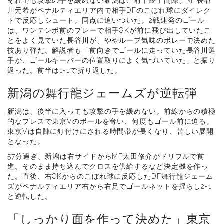
それでも攻撃の手を緩めない新潟は、前半終了間際、MF長谷
川元希がペナルティエリア内で相手DFのこぼれ球にダイレク
トで反応しシュート。同点に追いついた。2戦連発のゴール
は、ワンテンポ前のプレーで相手GKが前に飛び出していたこ
とをよく見ていた長谷川が、ややループ気味のボレーで決めた
技あり弾だ。解説者も「前向きでゴールに走っていた長谷川選
手が、ゴールキーパーの位置取りによく気づいていた」と振り
返った。前半は1-1で折り返した。
新潟の舞行龍ジェームズが逆転弾
新潟は、後半に入っても攻撃の手を緩めない。前線からの積極
的なプレスで東京Vのボールを奪い、何度もゴール前に迫る。
東京Vは自陣に釘付けにされる時間帯が長くなり、苦しい展開
となった。
57分過ぎ、新潟は右サイドからMF太田修介がドリブルで前
進。そのまま持ち込んでクロスを供給するなど決定機を作っ
た。直後、右CKからのこぼれ球に反応したDF舞行龍ジェーム
ズがペナルティエリア右から右足でゴールネットを揺らし2-1
と逆転した。
「しっかり面を作って決めた」東京