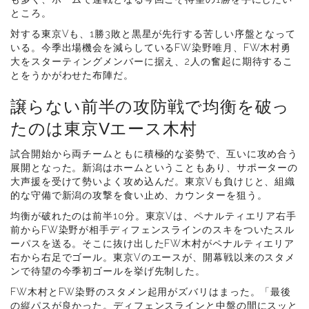
ところ。
対する東京Vも、1勝3敗と黒星が先行する苦しい序盤となって
いる。今季出場機会を減らしているFW染野唯月、FW木村勇
大をスターティングメンバーに据え、2人の奮起に期待するこ
とをうかがわせた布陣だ。
譲らない前半の攻防戦で均衡を破っ
たのは東京Vエース木村
試合開始から両チームともに積極的な姿勢で、互いに攻め合う
展開となった。新潟はホームということもあり、サポーターの
大声援を受けて勢いよく攻め込んだ。東京Vも負けじと、組織
的な守備で新潟の攻撃を食い止め、カウンターを狙う。
均衡が破れたのは前半10分。東京Vは、ペナルティエリア右手
前からFW染野が相手ディフェンスラインのスキをついたスル
ーパスを送る。そこに抜け出したFW木村がペナルティエリア
右から右足でゴール。東京Vのエースが、開幕戦以来のスタメ
ンで待望の今季初ゴールを挙げ先制した。
FW木村とFW染野のスタメン起用がズバリはまった。「最後
の縦パスが良かった。ディフェンスラインと中盤の間にスッと