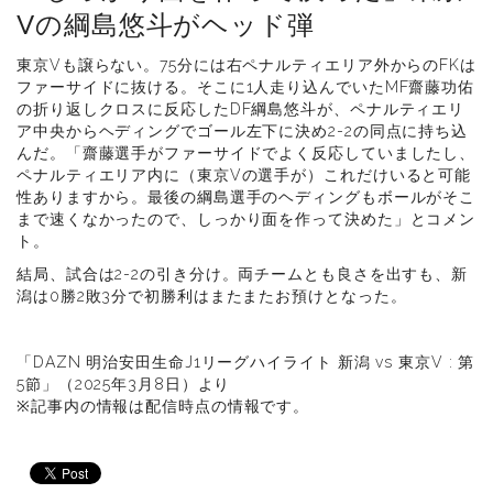
Vの綱島悠斗がヘッド弾
東京Vも譲らない。75分には右ペナルティエリア外からのFKは
ファーサイドに抜ける。そこに1人走り込んでいたMF齋藤功佑
の折り返しクロスに反応したDF綱島悠斗が、ペナルティエリ
ア中央からヘディングでゴール左下に決め2-2の同点に持ち込
んだ。「齋藤選手がファーサイドでよく反応していましたし、
ペナルティエリア内に（東京Vの選手が）これだけいると可能
性ありますから。最後の綱島選手のヘディングもボールがそこ
まで速くなかったので、しっかり面を作って決めた」とコメン
ト。
結局、試合は2-2の引き分け。両チームとも良さを出すも、新
潟は0勝2敗3分で初勝利はまたまたお預けとなった。
「DAZN 明治安田生命J1リーグハイライト 新潟 vs 東京V : 第
5節」（2025年3月8日）より
※記事内の情報は配信時点の情報です。