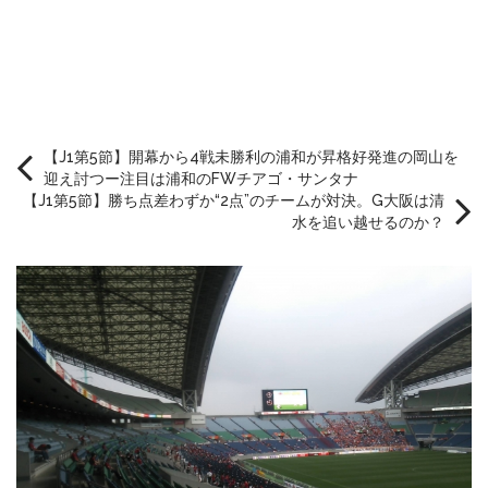
【J1第5節】開幕から4戦未勝利の浦和が昇格好発進の岡山を
迎え討つー注目は浦和のFWチアゴ・サンタナ
【J1第5節】勝ち点差わずか“2点”のチームが対決。G大阪は清
水を追い越せるのか？