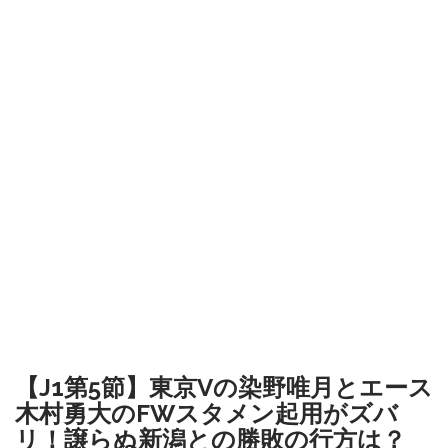
【J1第5節】東京Vの染野唯月とエース
木村勇大のFWスタメン起用がズバ
リ！譲らぬ新潟との勝敗の行方は？