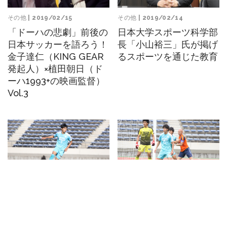
その他
| 2019/02/15
その他
| 2019/02/14
「ドーハの悲劇」前後の
日本大学スポーツ科学部
日本サッカーを語ろう！
長「小山裕三」氏が掲げ
金子達仁（KING GEAR
るスポーツを通じた教育
発起人）×植田朝日（ド
ーハ1993+の映画監督）
Vol.3
その他
| 2019/02/14
その他
| 2019/02/13
大学サッカー界きっての
大学サッカー界きっての
タレント集団、筑波大選
タレント集団、筑波大の
手がスパイクへのこだわ
選手がスパイクへのこだ