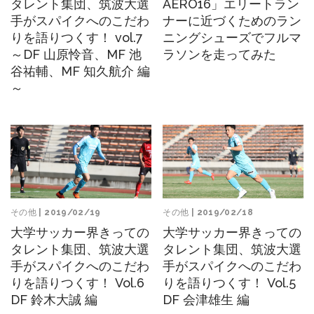
タレント集団、筑波大選
AERO16」エリートラン
手がスパイクへのこだわ
ナーに近づくためのラン
りを語りつくす！ vol.7
ニングシューズでフルマ
～DF 山原怜音、MF 池
ラソンを走ってみた
谷祐輔、MF 知久航介 編
～
その他
| 2019/02/19
その他
| 2019/02/18
大学サッカー界きっての
大学サッカー界きっての
タレント集団、筑波大選
タレント集団、筑波大選
手がスパイクへのこだわ
手がスパイクへのこだわ
りを語りつくす！ Vol.6
りを語りつくす！ Vol.5
DF 鈴木大誠 編
DF 会津雄生 編