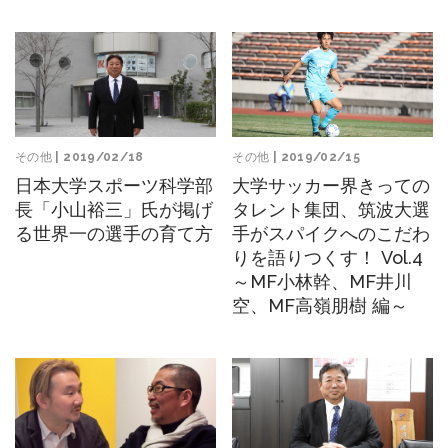
その他
| 2019/02/18
その他
| 2019/02/15
日本大学スポーツ科学部
大学サッカー界きっての
長「小山裕三」氏が掲げ
タレント集団、筑波大選
る世界一の選手の育て方
手がスパイクへのこだわ
りを語りつくす！ Vol.4
～MF小林幹、MF井川
空、MF高嶺朋樹 編～