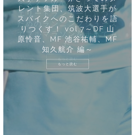
「HEROs AWARD 2018 潜
「HEROs AWARD 2018 潜
ミズノ「WAVE AERO16」
大学サッカー界きってのタ
大学サッカー界きってのタ
大学サッカー界きってのタ
「ドーハの悲劇」前後の日
「ドーハの悲劇」前後の日
「ドーハの悲劇」前後の日
江島大佑選手(パラ水泳）イ
レッドブルエアレース・ワ
伊藤智仁、宮本慎也が2019
イニエスタ、ビジャ、ポド
反骨心で勝ち取った信頼を
レント集団、筑波大選手が
レント集団、筑波大選手が
レント集団、筑波大の選手
レント集団、筑波大選手が
手、中島翔哉選手らがゲキ
レッドブルエアレース
NIKE新スパイク
本サッカーを語ろう！ 金子
本サッカーを語ろう！ 金子
本サッカーを語ろう！ 金子
「HEROs AWARD 2018 潜
武尊がK-1 2018年最優秀選
エリートランナーに近づく
入取材！」 Vol.3 村田諒太
入取材！」 Vol.2 赤星憲広
レント集団、筑波大選手が
レント集団、筑波大選手が
レント集団、筑波大選手が
日本大学スポーツ科学部長
日本大学スポーツ科学部長
2017年ワールドチャンピオ
技で挑発 日本を代表する選
がスパイクへのこだわりを
スパイクへのこだわりを語
スパイクへのこだわりを語
スパイクへのこだわりを語
ールドチャンピオンシップ
「PHANTOM VENOM（フ
ルスキが勢揃いしたヴィッ
自信に変えて J1の舞台に
シーズンの展望を本音で語
ンタビュー 後編 「東京パ
さんインタビュー ～盗塁王
ためのランニングシューズ
スパイクへのこだわりを語
スパイクへのこだわりを語
スパイクへのこだわりを語
入取材！」 Vol.1 レポート
「小山裕三」氏が掲げるス
「小山裕三」氏が掲げる世
手賞（MVP）を受賞！K-1
選手インタビュー ～ギア
達仁（KING GEAR発起
達仁（KING GEAR発起
達仁（KING GEAR発起
ン室屋義秀が2019年シーズ
セル神戸、アメリカで初の
手達から出題されるゲキ技
2019年開幕戦（2月8日、9
りつくす！ Vol.4 ～MF小
語りつくす！ Vol.2 ～GK
りつくす！ Vol.1 GK阿部
ァントム ヴェノム）」で
りつくす！ vol.7～DF 山
ラリンピックへの熱い想
挑む町田也真人の覚悟
る「高速スライダー号
はあえてこだわらないよう
でフルマラソンを走ってみ
がこだわっていた野球のギ
りつくす！ Vol.3 ～MF 三
りつくす！ Vol.6 DF 鈴木
りつくす！ Vol.5 DF 会津
人）×植田朝日（ドーハ
人）×植田朝日（ドーハ
人）×植田朝日（ドーハ
ポーツを通じた教育
界一の選手の育て方
AWARDS 2018
編
航斗&DF角田涼太朗、DF山
原怜音、MF 池谷祐輔、MF
へのチャレンジ動画を大募
林幹、MF井川空、MF高嶺
櫻庭立樹、DF岩田佑成、
公開練習に潜入取材
ゴールを量産だ！
日）を無料放送！
THE FINAL」
ンに挑む！
【後編】
い」
1993+の映画監督）Vol.3
1993+の映画監督）Vol.2
1993+の映画監督）Vol.1
にしている～
笘薫 編～
アとは～
大誠 編
雄生 編
た
FW窪田翔 編～
知久航介 編～
朋樹 編～
川哲史 編
集！
もっと読む
もっと読む
もっと読む
もっと読む
もっと読む
もっと読む
もっと読む
もっと読む
もっと読む
もっと読む
もっと読む
もっと読む
もっと読む
もっと読む
もっと読む
もっと読む
もっと読む
もっと読む
もっと読む
もっと読む
もっと読む
もっと読む
もっと読む
もっと読む
もっと読む