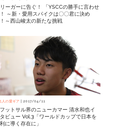
3リーガーに告ぐ！ 「YSCCの勝手に言わせ
！ ～新・愛用スパイクは〇〇君に決め
！～西山峻太の新たな挑戦
名人の愛ギア
| 2017/04/11
フットサル界のニューカマー 清水和也イ
タビュー Vol.3「ワールドカップで日本を
利に導く存在に」