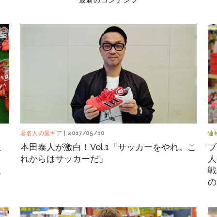
最新のコンテンツ
著名人の愛ギア
| 2017/05/10
連
、
本田泰人が激白！Vol.1「サッカーをやれ。こ
ブ
れからはサッカーだ」
人
足
戦
の