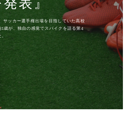
感じです。』
を発表』
』
A級ティーチングプロの安藤秀氏、スポーツト
告白。「自分に自信はないんだけれど、自
ントラーズ、日本代表で活躍するサッカー
となり、集まった人たちの関心の高さをう
出版記念イベント前に行われた囲み取材で
らみもない選手達が独自の感覚で本音でギ
あった。それが、グローブを使った高周波
ンデスリーガのスターはどんな音楽で気持
ールドカップを見据える彼に、いまの現状や
らみもない選手達が独自の感覚で本音でギ
らみもない選手達が独自の感覚で本音でギ
らみもない選手達が独自の感覚で本音でギ
らみもない選手達が独自の感覚で本音でギ
なる、キングギアならではの連続インタビ
なる、キングギアならではの連続インタビ
なる、キングギアならではの連続インタビ
なる、キングギアならではの連続インタビ
なる、キングギアならではの連続インタビ
ュンメルなのか？彼のシューズへのこだわ
Cは今年こそ最下位を脱出するのか！？ ま
持という課題を解決する手立てになったの
グ・センターからのダイレクト・レポート
！ サッカー選手権出場を目指していた高校
！ サッカー選手権出場を目指していた高校
！ ブラインドサッカーは、アイマスクを装
ンデスリーガのスターはどんな音楽で気持
田の登場です。
されるギアは？
されるギアは？
されるギアは？
されるギアは？
田の登場です。
の登場です。
の登場です。
の登場です。
らみもない選手達が独自の感覚で本音でギ
具がある。ホグレルという器械だ。この日
1歳が、独自の感覚でスパイクを語る第4
1歳が、独自の感覚でスパイクを語る第3
グ・センターからのダイレクト・レポート
指していた高校3年時、遺伝性の病により
況が明かされます。（加藤理恵）
！ サッカー選手権出場を目指していた高校
の身体をほぐしていた。
されるギアは？
自の感覚でスパイクを語った。
た。
1歳が、独自の感覚でスパイクを語る第2