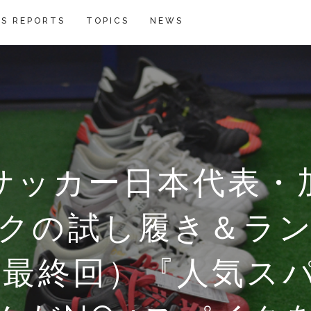
S REPORTS
TOPICS
NEWS
サッカー日本代表・
サッカー日本代表・
サッカー日本代表・
サッカー日本代表・
『フロム・トレー
に告ぐ！ 「YSCC
界のニューカマー 
「マイ・ファースト
に告ぐ！ 「YSCC
界のニューカマー 
クの試し履き＆ラ
『フロム・トレー
に告ぐ！ 「YSCC
に告ぐ！ 「YSCC
に告ぐ！ 「YSCC
に告ぐ！ 「YSCC
”青森山田の選手がス
”青森山田の選手がス
”青森山田の選手がス
”青森山田の選手がス
”青森山田の選手がス
界のニューカマー 
ル界のニューカマー
部さらけだした」初
23 ”抜け目ない”ルー
クの試し履き＆ラ
クの試し履き＆ラ
クの試し履き＆ラ
レポート】A.L.E14
ol.1「シーズンを
くだけでむくみ知ら
激白！Vol.1「サッ
雅幸（台湾女子代表監
24 ”飾らない”メスト
ol.2「フレッシュ
.2『新感覚スパイクを
山峻太が語るＳＶＯ
つくす！ Vol.3 M
“アディダス一筋”
Vol.3「ワールド
つくす！ Vol.5 
ol.4「履いた瞬間
つくす！ Vol.4 
つくす！ Vol.2 
つくす！ Vol.1 
わないスパイクの発
シーズンリーグ戦初
新・愛用スパイクは〇
が語る、言葉の前提
3『タイムマシンで10
4（最終回）『人気ス
.1『触っただけで、メ
の理由」発売記念取
アディダス『エック
、健康快適グッズ『
れたコンディショニ
れからはサッカー
業に！？発展途上の
クス」、ニューバラ
エース 16 Purec
クとの出会いと別れ
ニングする為に」
～YSCC西山峻太の
選んだスパイクとは
イク適正はいかに…
～西山峻太の新た
イロン、FW壇崎竜
安藤駿、MF佐々木友
勝利に導く存在に
DF小山内慎一郎 編
MF郷家友太編
事にしている」
DF鍵山慶司 編