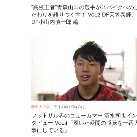
“高校王者”青森山田の選手がスパイクへの
だわりを語りつくす！ Vol.2 DF天笠泰輝、
DF小山内慎一郎 編
著名人の愛ギア
| 2017/04/13
フットサル界のニューカマー 清水和也イ
タビュー Vol.4「履いた瞬間の感覚を一番
事にしている」