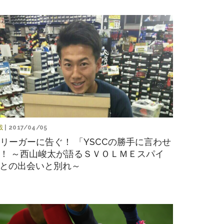
載
| 2017/04/05
3リーガーに告ぐ！ 「YSCCの勝手に言わせ
！ ～西山峻太が語るＳＶＯＬＭＥスパイ
との出会いと別れ～