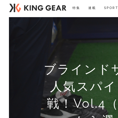
特集
連載
SPORT
ブラインド
ブラインド
ブラインド
ブラインド
本田千尋の
J3リーガー
フットサル
カトリエの
J3リーガー
フットサル
人気スパイ
本田千尋の
J3リーガー
J3リーガー
J3リーガー
J3リーガー
“高校王者
“高校王者
“高校王者
“高校王者
“高校王者
フットサル
「フットサ
山本彩「全
ー』vol.
人気スパイ
人気スパイ
人気スパイ
【イベント
タビュー V
ろ！ ～巻
本田泰人が
第7回 柳楽
ー』vol.
タビュー V
戦！Vol
ろ！ ～西
だわりを語り
ろ！ ～生涯
ンタビュー 
だわりを語り
タビュー V
だわりを語り
だわりを語り
だわりを語り
ろ！ ～合
ろ！ ～今
ろ！ ～
秀・中野崇
戦！Vol.
戦！Vol.
戦！Vol
「すべて
キが履く
が驚愕した
為に取り入
こ
「監督も営
ダス「エッ
アディダス『
ンスだ！
峻太の
のスパ
た！
バ