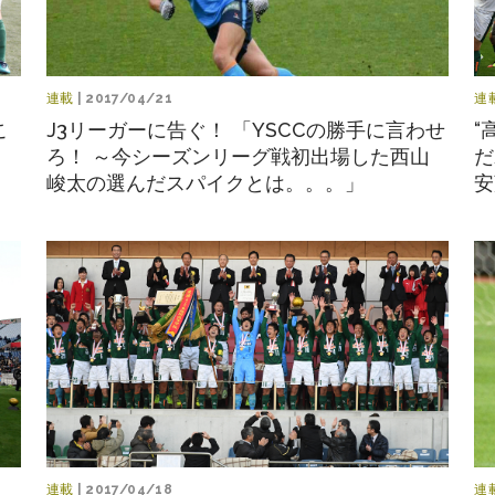
連載
| 2017/04/21
連
こ
J3リーガーに告ぐ！ 「YSCCの勝手に言わせ
“
、
ろ！ ～今シーズンリーグ戦初出場した西山
だ
峻太の選んだスパイクとは。。。」
安
連載
| 2017/04/18
連