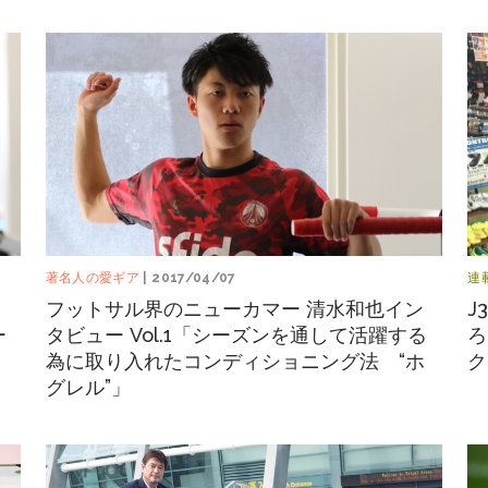
著名人の愛ギア
| 2017/04/07
連
ン
フットサル界のニューカマー 清水和也イン
J
ー
タビュー Vol.1「シーズンを通して活躍する
ろ
為に取り入れたコンディショニング法 “ホ
ク
グレル”」