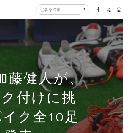
加藤健人が、
加藤健人が、
加藤健人が、
加藤健人が、
ニングセンタ
の勝手に言わせ
清水和也イン
・スパイク」
の勝手に言わせ
清水和也イン
ンク付けに挑
ニングセンタ
の勝手に言わせ
の勝手に言わせ
の勝手に言わせ
の勝手に言わせ
パイクへのこ
パイクへのこ
パイクへのこ
パイクへのこ
パイクへのこ
清水和也イン
 清水和也イ
のエッセイ本
カス・ポドルス
ンク付けに挑
ンク付けに挑
ンク付けに挑
#03 安藤
通して活躍する
ず！西山峻太
カーをやれ。
督）Vol.3
・エジルが履く
な状態でトレー
採点！アディ
ＬＭＥスパイ
F堀修大、MF
だった宮尾孝一
カップで日本を
FWバスケス・
の感覚を一番大
MF橋村海里、
DF天笠泰輝、
GK飯田雅浩、
見は逆にチャ
出場した西山
〇君に決め
事項の重要性
年後、20年後
パイク全10足
ーカー名を言
材レポート
ス レザー
イオンドクタ
ング法 “ホ
だ」
台湾サッカー
ンス「フュー
ontrol』
～
足型診断」
。。。」
！？～」
な挑戦
孔編
編
」