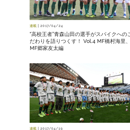
連載
| 2017/04/24
“高校王者”青森山田の選手がスパイクへの
だわりを語りつくす！ Vol.4 MF橋村海里
MF郷家友太編
連載
| 2017/04/19