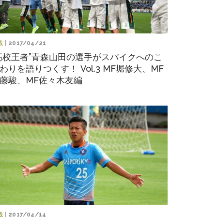
載
| 2017/04/21
高校王者”青森山田の選手がスパイクへのこ
わりを語りつくす！ Vol.3 MF堀修大、MF
藤駿、MF佐々木友編
載
| 2017/04/14