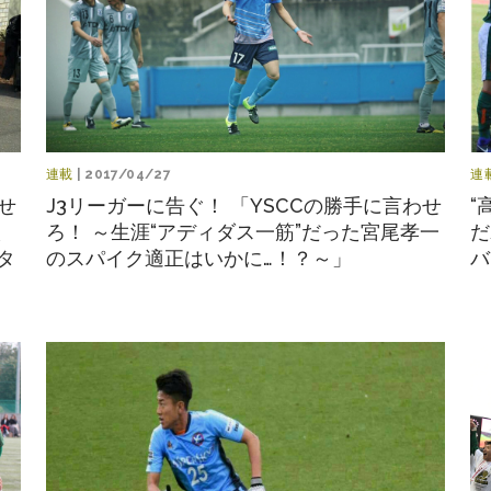
連載
| 2017/04/27
連
せ
J3リーガーに告ぐ！ 「YSCCの勝手に言わせ
“
太
ろ！ ～生涯“アディダス一筋”だった宮尾孝一
だ
タ
のスパイク適正はいかに…！？～」
バ