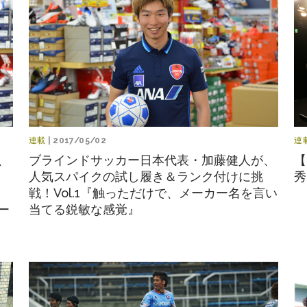
連載
| 2017/05/02
連
、
ブラインドサッカー日本代表・加藤健人が、
【
人気スパイクの試し履き＆ランク付けに挑
秀
ィ
戦！Vol.1『触っただけで、メーカー名を言い
ー
当てる鋭敏な感覚』