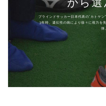
のスパイク
から選
4月25日（月）、恵比寿アクトスクエアに
２３歳。アイドル、アーティスト、そし
プロ野球選手を目指していた本田泰人少
レーナーの中野崇氏と、スポーツを言語
分にめっちゃ期待はしてる」と語り、そ
J3のプロのサッカー選手があらゆるギ
清水和也選手が取り入れているコンディ
金子塾卒業生にして、現在はドイツに拠
いまのフットサル界において、最も注目さ
J3のプロのサッカー選手があらゆるギ
J3のプロのサッカー選手があらゆるギ
J3のプロのサッカー選手があらゆるギ
J3のプロのサッカー選手があらゆるギ
高校サッカー強豪校の選手は、どんなス
高校サッカー強豪校の選手は、どんなス
高校サッカー強豪校の選手は、どんなス
高校サッカー強豪校の選手は、どんなス
高校サッカー強豪校の選手は、どんなス
フットサル界やサッカー界で、ヒュンメ
アを評価し合う！ 果たして最高の評価を
電気治療だ。シーズンの途中から取り入
ちを高め、どんなクルマで移動時間に鋭
ブラインドサッカー日本代表の“カトケン
ブラインドサッカー日本代表の“カトケン
ブラインドサッカー日本代表の“カトケン
金子塾卒業生にして、現在はドイツに拠
ューがスター
アを評価し合
アを評価し合
アを評価し合
アを評価し合
ューがスター
ューがスタ
ューがスタ
ューがスタ
J3のプロのサッカー選手があらゆるギ
フウガドールすみだ（以下、フウガ）の
3年時、遺伝性の病により徐々に視力を
3年時、遺伝性の病により徐々に視力を
ちを高め、どんなクルマで移動時間に鋭
着し、転がると音の出るボールと味方の
台湾女子代表監督の柳楽雅幸さ
ブラインドサッカー日本代表の“カトケン
も清水和也選手は、5
アを評価し合
徐々に視力を失うなか、出会
弾
3年時、遺伝性の病により徐々に視力を