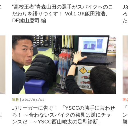
こ
“高校王者”青森山田の選手がスパイクへのこ
J
だわりを語りつくす！ Vol.1 GK飯田雅浩、
ろ
DF鍵山慶司 編
た
連載
| 2017/04/12
著
ン
J3リーガーに告ぐ！ 「YSCCの勝手に言わせ
「
大
ろ！ ～合わないスパイクの発見は逆にチャ
ン
ンスだ！～YSCC西山峻太の足型診断」
勝