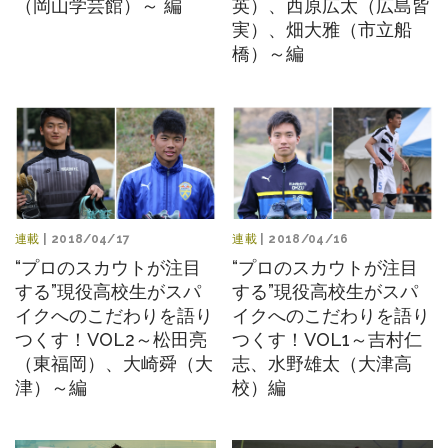
（岡山学芸館）～ 編
英）、西原広太（広島皆
実）、畑大雅（市立船
橋）～編
連載
| 2018/04/17
連載
| 2018/04/16
“プロのスカウトが注目
“プロのスカウトが注目
する”現役高校生がスパ
する”現役高校生がスパ
イクへのこだわりを語り
イクへのこだわりを語り
つくす！VOL2～松田亮
つくす！VOL1～吉村仁
（東福岡）、大崎舜（大
志、水野雄太（大津高
津）～編
校）編