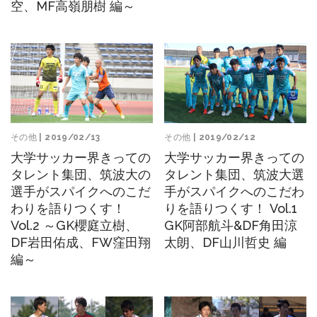
空、MF高嶺朋樹 編～
その他
| 2019/02/12
その他
| 2019/02/13
大学サッカー界きっての
大学サッカー界きっての
タレント集団、筑波大選
タレント集団、筑波大の
手がスパイクへのこだわ
選手がスパイクへのこだ
りを語りつくす！ Vol.1
わりを語りつくす！
GK阿部航斗&DF角田涼
Vol.2 ～GK櫻庭立樹、
太朗、DF山川哲史 編
DF岩田佑成、FW窪田翔
編～