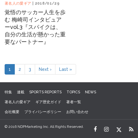
著名人の愛ギア
| 2018/01/29
覚悟のサッカー人生を歩
む 梅崎司インタビュア
ーvol.3『スパイクは、
自分の生活が懸かった重
要なパートナー』
1
2
3
Next ›
Last »
特集
連載
SPORTS REPORTS
TOPICS
NEWS
著名人の愛ギア
ギア歴史ガイド
著者一覧
会社概要
プライバシーポリシー
お問い合わせ
© 2016 NDPMarketing Inc. All Rights Reserved.