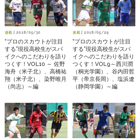
連載
| 2018/05/30
連載
| 2018/05/29
“プロのスカウトが注目
“プロのスカウトが注目
する”現役高校生がスパ
する”現役高校生がスパ
イクへのこだわりを語り
イクへのこだわりを語り
つくす！VOL10 ～ 佐野
つくす！VOL9～西川潤
海舟（米子北）、高橋祐
（桐光学園）、谷内田哲
翔（米子北）、染野唯月
平（帝京長岡）、塩浜遼
（尚志）～編
（静岡学園）～編