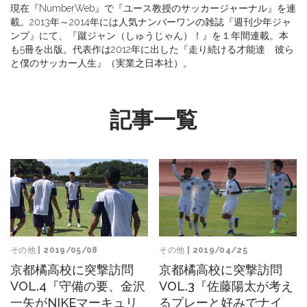
現在『NumberWeb』で『ユース教授のサッカージャーナル』を連
載。2013年～2014年には人気ナンバーワンの雑誌『週刊少年ジャ
ンプ』にて、『蹴ジャン（しゅうじゃん）！』を１年間連載。本
も5冊を出版。代表作は2012年に出した『走り続ける才能達 彼ら
と僕のサッカー人生』（実業之日本社）。
記事一覧
その他
| 2019/04/25
その他
| 2019/05/08
京都橘高校に突撃訪問
京都橘高校に突撃訪問
VOL.3『佐藤陽太が考え
VOL.4『守備の要、金沢
るプレーと好みでナイ
一矢がNIKEマーキュリ