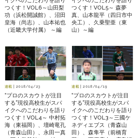
イクへのこだわりを語り
イクへのこだわりを語り
つくす！VOL6～山田梨
つくす！VOL5～ 森夢
功（浜松開誠館）、沼田
真、山本龍平（四日市中
皇海（尚志）、山本祐也
央工）、久乗聖亜（東
（近畿大学付属） ～編
山）～編
連載
| 2018/04/23
連載
| 2018/04/19
“プロのスカウトが注目
“プロのスカウトが注目
する”現役高校生がスパ
する”現役高校生がスパ
イクへのこだわりを語り
イクへのこだわりを語り
つくす！VOL4～ 中村拓
つくす！VOL3～三國ケ
海（東福岡）、壇崎竜孔
ネディエブス（青森山
（青森山田）、永田一真
田）、森隼平（前橋育