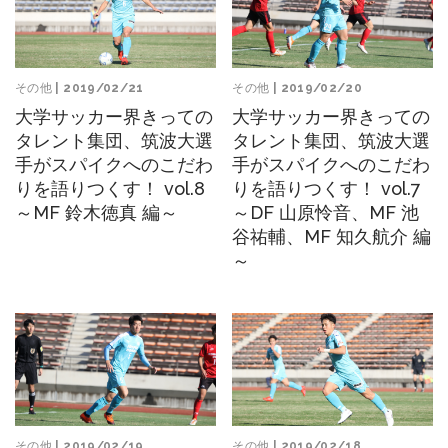
その他
| 2019/02/21
その他
| 2019/02/20
大学サッカー界きっての
大学サッカー界きっての
タレント集団、筑波大選
タレント集団、筑波大選
手がスパイクへのこだわ
手がスパイクへのこだわ
りを語りつくす！ vol.8
りを語りつくす！ vol.7
～MF 鈴木徳真 編～
～DF 山原怜音、MF 池
谷祐輔、MF 知久航介 編
～
その他
| 2019/02/19
その他
| 2019/02/18