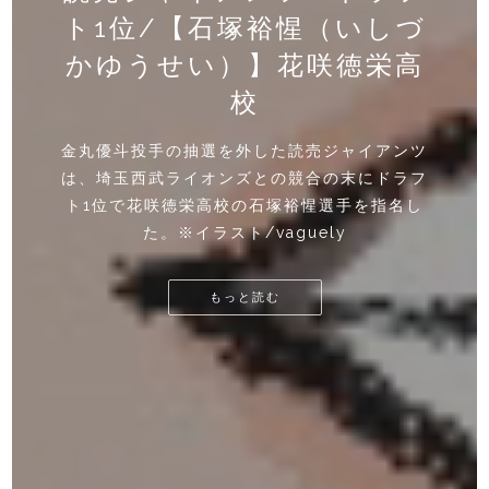
横浜DeNAベイスターズ ド
阪神タイガースドラフト1
ト1位/【石塚裕惺（いしづ
位/【伊原陵人（いはらた
ラフト1位/【竹田祐(たけ
かゆうせい）】花咲徳栄高
だゆう)】三菱重工West
かと）】NTT西日本
校
NTT西日本の伊原陵人投手は、阪神タイガース
三菱重工Westの竹田祐投手が、横浜DeNAに
金丸優斗投手の抽選を外した読売ジャイアンツ
にドラフト1位で指名された。※イラス
ドラフト1位で指名された。※イラス
は、埼玉西武ライオンズとの競合の末にドラフ
ト/vaguely
ト/vaguely
ト1位で花咲徳栄高校の石塚裕惺選手を指名し
た。※イラスト/vaguely
もっと読む
もっと読む
もっと読む