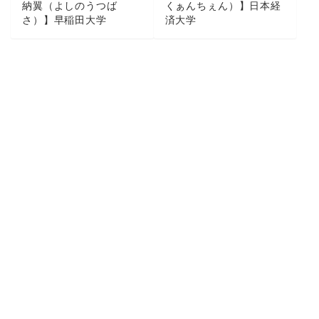
納翼（よしのうつば
くぁんちぇん）】日本経
さ）】早稲田大学
済大学
連載
| 2024/12/05
連載
| 2024/12/05
東北楽天ゴールデンイー
北海道日本ハムファイタ
グルスドラフト3位/【中
ーズドラフト4位/【清水
込陽翔（なかごみはる
大暉（しみずだいき】前
と）】徳島インディゴソ
橋商業高校
ックス