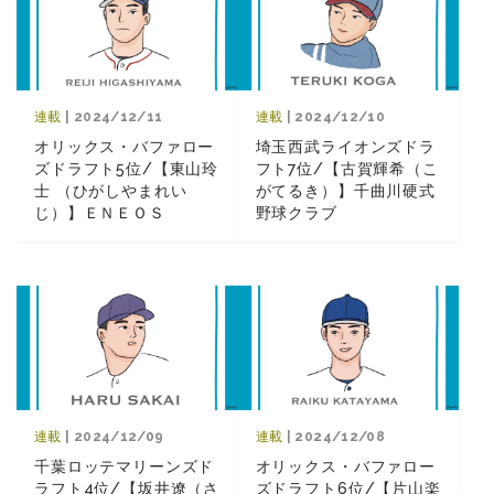
連載
| 2024/12/11
連載
| 2024/12/10
オリックス・バファロー
埼玉西武ライオンズドラ
ズドラフト5位/【東山玲
フト7位/【古賀輝希（こ
士 （ひがしやまれい
がてるき）】千曲川硬式
じ）】ＥＮＥＯＳ
野球クラブ
連載
| 2024/12/09
連載
| 2024/12/08
千葉ロッテマリーンズド
オリックス・バファロー
ラフト4位/【坂井遼（さ
ズドラフト6位/【片山楽