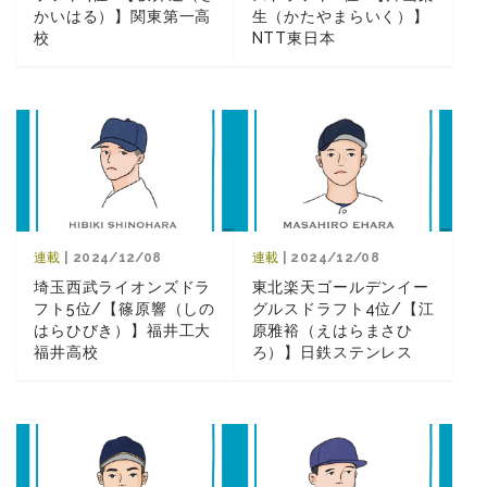
かいはる）】関東第一高
生（かたやまらいく）】
校
NTT東日本
連載
| 2024/12/08
連載
| 2024/12/08
埼玉西武ライオンズドラ
東北楽天ゴールデンイー
フト5位/【篠原響（しの
グルスドラフト4位/【江
はらひびき）】福井工大
原雅裕（えはらまさひ
福井高校
ろ）】日鉄ステンレス