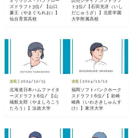
オリックス・バファロー
読売ジャイアンツドラフ
ズドラフト3位/ 【山口
ト3位/【石田充冴（いし
廉王（やまぐちれお）】
だじゅうざ）】北星学園
仙台育英高校
大学附属高校
連載
| 2024/12/15
連載
| 2024/12/12
北海道日本ハムファイタ
福岡ソフトバンクホーク
ーズドラフト6位/ 【山
スドラフト6位/【 岩崎
城航太郎（やましろこう
峻典（いわさきしゅんす
たろう）】法政大学
け）】東洋大学