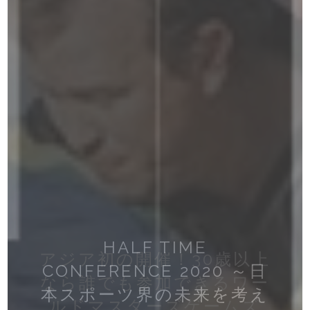
DDTプロレスの“最後の
DDTプロレスの“最後の
ヨコハマ・フットボール映
DDT勝俣瞬馬がハードコア
東京パラに向けて「メダル
世界陸上銅メダリストの藤
「浪速のロッキー」赤井英
2020 東京五輪注目競技! 7
“世界の荒鷲”坂口征二を父
HALF TIME
砦”竹下幸之介。他団体に流
砦”竹下幸之介。他団体に流
アジア初の開催！30歳以上
アスリートと農家にエール
「また笑顔で球場に会うた
「今、スポーツの力で何が
車椅子の子供たちが、体育
2020 東京五輪注目競技! 7
「刺激がない」とZERO
に持つ、坂口征夫。 紆余曲
和のDNAを受け継ぐ赤井沙
光謙司がランニングイベン
マッチ開催！今だからこそ
を取るため」の種をまく。
人制ラグビーって、どんな
画祭の福島成人がオススメ
CONFERENCE 2020 ～日
南米・Jリーグ・欧州で戦
南米・Jリーグ・欧州で戦
南米・Jリーグ・欧州で戦
南米・Jリーグ・欧州で戦
南米・Jリーグ・欧州で戦
南米・Jリーグ・欧州で戦
南米・Jリーグ・欧州で戦
なら誰でも参加できるワー
を楽しめる社会へ。パラカ
人制ラグビーって、どんな
失したベルト奪還に向け、
失したベルト奪還に向け、
偶然の連続でビジャのパー
１・田中将斗に噛み付いた
を！全農が「卓球日本代表
めに」ルートインBCリー
出来るのか？」 HALF
スポーツ? 「15 人制よりも
トに登壇 「東京は出なけれ
折の末 たどり着いたプロ
本スポーツ界の未来を考え
する 「STAYHOME」のサ
希が、安納サオリと対戦！
ってきた松原良香の現在地
ってきた松原良香の現在地
ってきた松原良香の現在地
ってきた松原良香の現在地
ってきた松原良香の現在地
ってきた松原良香の現在地
ってきた松原良香の現在地
ファンに伝えたい思いと
パラカヌー・瀬立モニカ
TIME株式会社 CEO 磯田裕
坂口征夫が 至宝奪回を目指
選手応援キャンペーン」を
ヌー・瀬立モニカが描く未
グ広報 志賀楓氏が語る野
スポーツ? 「究極の鬼ごっ
ZERO１・田中将斗と一騎
ZERO１・田中将斗と一騎
ルドマスターズゲームズ
トナーに（Vol.3）