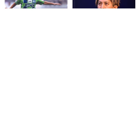
その他
| 2020/04/29
その他
| 2020/04/27
南米・Jリーグ・欧州で
世界陸上銅メダリストの
戦ってきた松原良香の現
藤光謙司がランニングイ
在地 Vol.6
ベントに登壇 「東京は
出なければいけない五
輪 集大成を見せたい」
と意欲を語る
その他
| 2020/04/22
その他
| 2020/04/17
南米・Jリーグ・欧州で
車椅子の子供たちが、体