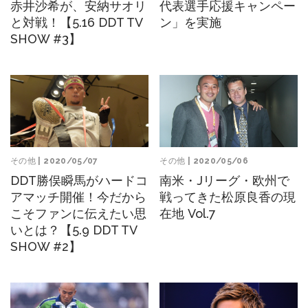
赤井沙希が、安納サオリ
代表選手応援キャンペー
と対戦！【5.16 DDT TV
ン」を実施
SHOW #3】
その他
| 2020/05/07
その他
| 2020/05/06
DDT勝俣瞬馬がハードコ
南米・Jリーグ・欧州で
アマッチ開催！今だから
戦ってきた松原良香の現
こそファンに伝えたい思
在地 Vol.7
いとは？【5.9 DDT TV
SHOW #2】