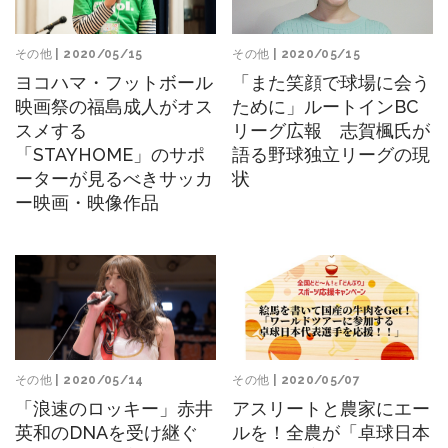
その他
| 2020/05/15
その他
| 2020/05/15
ヨコハマ・フットボール
「また笑顔で球場に会う
映画祭の福島成人がオス
ために」ルートインBC
スメする
リーグ広報 志賀楓氏が
「STAYHOME」のサポ
語る野球独立リーグの現
ーターが見るべきサッカ
状
ー映画・映像作品
その他
| 2020/05/14
その他
| 2020/05/07
「浪速のロッキー」赤井
アスリートと農家にエー
英和のDNAを受け継ぐ
ルを！全農が「卓球日本