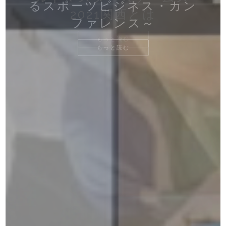
るスポーツビジネス・カン
ポーターが見るべきサッカ
の、リオの経験を活かした
は？【5.9 DDT TV SHOW
ばいけない五輪 集大成を
7 人制が普及している国と
レスのリング【4月12日新
【5.16 DDT TV SHOW
Vol.6
Vol.5
Vol.4
Vol.3
Vol.7
Vol.2
Vol.1
打ちへ（後編）【3・20 後
打ちへ（前編）【3・20 後
す【4.12 新宿FACE】
球独立リーグの現状
介インタビュー
2021関西とは
来（後編）
こ」
実施
見せたい」と意欲を語る
ー映画・映像作品
ファレンス～
施策（前編）
宿FACE】
は。」
#3】
#2】
もっと読む
楽園ホール】
楽園ホール】
もっと読む
もっと読む
もっと読む
もっと読む
もっと読む
もっと読む
もっと読む
もっと読む
もっと読む
もっと読む
もっと読む
もっと読む
もっと読む
もっと読む
もっと読む
もっと読む
もっと読む
もっと読む
もっと読む
もっと読む
もっと読む
もっと読む
もっと読む
もっと読む